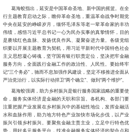
葛海蛟指出，延安是中国革命圣地、新中国的摇篮。在全
行主题教育启动之际，瞻仰革命圣地，重温革命战争时期党
中央在延安的峥嵘岁月，缅怀毛泽东等老一辈革命家的丰功
伟绩，感悟习近平总书记一心为民办实事的真挚情怀，目的
是赓续红色血脉、发扬优良作风、凝聚奋进力量。各级党组
织要以开展主题教育为契机，用习近平新时代中国特色社会
主义思想凝心铸魂，坚守国有银行职责定位，坚决把牢金融
服务方向，全面践行金融工作的政治性、人民性。要始终牢
记“三个务必”，驰而不息加强作风建设，坚定不移推进全面从
严治党治行，以实际行动捍卫“两个确立”、做到“两个维护”。
葛海蛟强调，助力乡村振兴是银行服务国家战略的重要使
命，服务实体经济是金融的天职和宗旨。各机构、各部门要
注重把握产业发展在乡村振兴中的基础性地位，发挥金融活
水和血脉作用，助力地方特色产业加快市场化步伐，以产业
振兴引领乡村振兴。要聚焦金融主责主业，立足中行特色优
势，用好多元服务平台，找准金融服务实体经济的契合点和