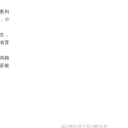
惠利
，小
生，
苏省普
询顾
江苏银
2023年01月17日14时45分