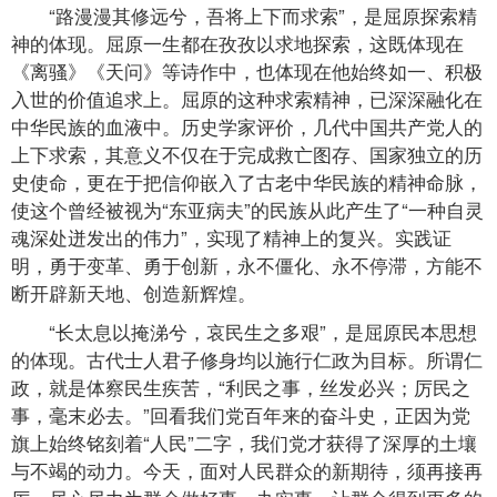
“路漫漫其修远兮，吾将上下而求索”，是屈原探索精
神的体现。屈原一生都在孜孜以求地探索，这既体现在
《离骚》《天问》等诗作中，也体现在他始终如一、积极
入世的价值追求上。屈原的这种求索精神，已深深融化在
中华民族的血液中。历史学家评价，几代中国共产党人的
上下求索，其意义不仅在于完成救亡图存、国家独立的历
史使命，更在于把信仰嵌入了古老中华民族的精神命脉，
使这个曾经被视为“东亚病夫”的民族从此产生了“一种自灵
魂深处迸发出的伟力”，实现了精神上的复兴。实践证
明，勇于变革、勇于创新，永不僵化、永不停滞，方能不
断开辟新天地、创造新辉煌。
“长太息以掩涕兮，哀民生之多艰”，是屈原民本思想
的体现。古代士人君子修身均以施行仁政为目标。所谓仁
政，就是体察民生疾苦，“利民之事，丝发必兴；厉民之
事，毫末必去。”回看我们党百年来的奋斗史，正因为党
旗上始终铭刻着“人民”二字，我们党才获得了深厚的土壤
与不竭的动力。今天，面对人民群众的新期待，须再接再