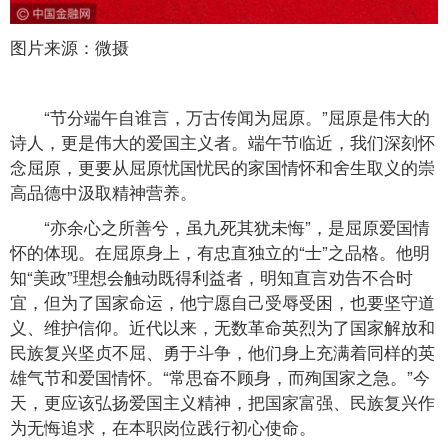
图片来源：微摄
“节分端午自谁言，万古传闻为屈原。”屈原是伟大的
诗人，更是伟大的爱国主义者。端午节临近，我们深刻怀
念屈原，更要从屈原忧国忧民的家国情怀和舍生取义的崇
高品德中汲取精神营养。
“亦余心之所善兮，虽九死其犹未悔”，是屈原爱国情
怀的体现。在屈原身上，有忠直独立的“士”之品格。他明
知“美政”理想会触动既得利益者，明知直言劝告不合时
宜，但为了国家命运，他宁愿自己受辱受困，也要坚守道
义、维护信仰。近代以来，无数革命英烈为了国家解放和
民族复兴坚贞不屈、勇于斗争，他们身上充满着同样的英
雄气节和爱国情怀。“常思奋不顾身，而殉国家之急。”今
天，更应该弘扬爱国主义精神，把国家富强、民族复兴作
为无悔追求，在本职岗位践行初心使命。