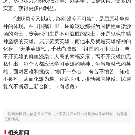
厉、尽心尽力为群众做好事、办实事，让群众得到更多的
实惠、获得更多的利益。
“诚既勇兮又以武，终刚强兮不可凌”，是屈原斗争精
神的体现。在《国殇》里，屈原讴歌那些为国牺牲血染沙
场的勇士，赞美他们生是不可战胜的战士，死是鬼魂中精
神坚毅的英雄。屈原赞美英雄，而他本身就是英雄精神的
化身。“天地英雄气，千秋尚凛然。”祖国的万里江山，离
不开英雄的鲜血浸染；人民的幸福安康，离不开英雄的无
私付出。每个人都应该学习英雄的精神，争当新时代的英
雄，面对困难和挑战，“横下一条心”，有苦不怕苦，知难
不畏难，从而化难为易、化危为机，推动强国建设、民族
复兴不断迈上新台阶。（向贤彪）
中国金融网提供信息发布平台，文章版权归来源出处机构或作者所有，转载请
注明出处。
相关新闻