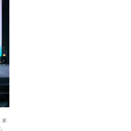
。不
”。