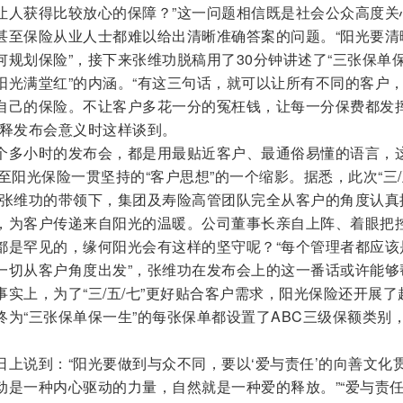
让人获得比较放心的保障？”这一问题相信既是社会公众高度关
甚至保险从业人士都难以给出清晰准确答案的问题。“阳光要清
规划保险”，接下来张维功脱稿用了30分钟讲述了“三张保单
阳光满堂红”的内涵。“有这三句话，就可以让所有不同的客户
自己的保险。不让客户多花一分的冤枉钱，让每一分保费都发
诠释发布会意义时这样谈到。
个多小时的发布会，都是用最贴近客户、最通俗易懂的语言，
乃至阳光保险一贯坚持的“客户思想”的一个缩影。据悉，此次“三/
在张维功的带领下，集团及寿险高管团队完全从客户的角度认真
，为客户传递来自阳光的温暖。公司董事长亲自上阵、着眼把
都是罕见的，缘何阳光会有这样的坚守呢？“每个管理者都应该
一切从客户角度出发”，张维功在发布会上的这一番话或许能够
实上，为了“三/五/七”更好贴合客户需求，阳光保险还开展了
为“三张保单保一生”的每张保单都设置了ABC三级保额类别
上说到：“阳光要做到与众不同，要以‘爱与责任’的向善文化
是一种内心驱动的力量，自然就是一种爱的释放。”“爱与责任