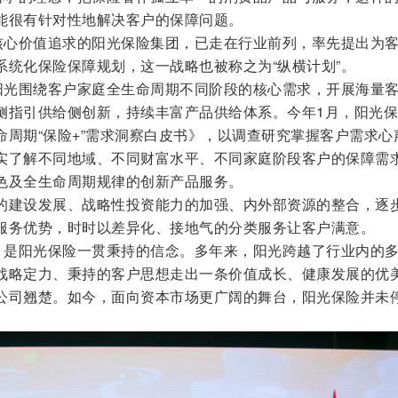
能很有针对性地解决客户的保障问题。
”核心价值追求的阳光保险集团，已走在行业前列，率先提出为
系统化保险保障规划，这一战略也被称之为“纵横计划”。
，阳光围绕客户家庭全生命周期不同阶段的核心需求，开展海量
侧指引供给侧创新，持续丰富产品供给体系。今年1月，阳光
命周期“保险+”需求洞察白皮书》，以调查研究掌握客户需求心
实了解不同地域、不同财富水平、不同家庭阶段客户的保障需
色及全生命周期规律的创新产品服务。
的建设发展、战略性投资能力的加强、内外部资源的整合，逐
服务优势，时时以差异化、接地气的分类服务让客户满意。
”，是阳光保险一贯秉持的信念。多年来，阳光跨越了行业内的
战略定力、秉持的客户思想走出一条价值成长、健康发展的优
公司翘楚。如今，面向资本市场更广阔的舞台，阳光保险并未