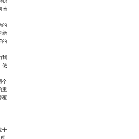
职职
均替
新的
建新
解的
为我
，使
两个
的重
障覆
数十
的理