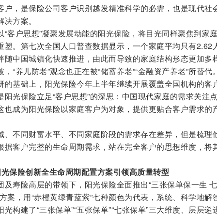
客户，是保险公司客户识别越发精准科学的必需，也是现代社
解决方案。
以“客户思想”凝聚发展动能的阳光保险，将目光同样聚焦到家
塑。第七次全国人口普查数据显示，一个家庭平均只有2.62
伴随中国城镇化快速推进，由此而导致的家庭结构形态更加多
，“养儿防老”观念也正在被“储蓄养老”“金融资产养老”所替代
研的基础上，阳光保险今年上半年继续开展覆盖全国机构的客
是阳光保险立足“客户思想”的深思：中国现代家庭的需求关注
这也成为阳光保险以家庭客户为对象，提供更贴合客户需求的
域、不同财富水平、不同家庭阶段的需求存在差异，但是梳理
根据客户完整的生命周期需求，站在完全客户的思想维度，将
，阳光保险创新全生命周期配置方案引领高质量转型
团及寿险高层的带领下，阳光保险全面推出“三张保单保一生 
方案，用“赤橙黄绿青蓝紫”七种颜色为代表，系统、科学地解
光构建了“三张保单”“五张保单”“七张保单”三大维度、层层递