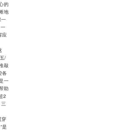
心的
晰地
保一
，一
挥应
这
五/
推敲
控各
是一
帮助
超2
，三
贯穿
”是