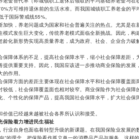
养老金替代率（即城镇职工退休后领取的平均基础养老金与在
70%方可维持退休前的生活水准。而我国城镇职工养老金的平
，低于国际警戒线55%。
断加快，养老问题成为国家和社会普遍关注的热点。尤其是在
住模式发生巨大变化，传统养老模式面临全新挑战。因此，构
老龄化新形势实现高质量养老，成为政府、社会、企业合力破
会保障体系的不足，提高社会保障水平，缩小社会保障差距，
善提供重要支持。因此，我国应该进一步推动商业保险的发展
大的作用。
会保障方面的差距主要体现在社会保障水平和社会保障覆盖面
对较低，社会保障覆盖面也相对较窄。商业保险作为社会保障
化、个性化的保障产品，提高我国社会保障水平，扩大社会保
和价值已经越来越被社会各界所认识和接受。
光保险着力增进民生福祉
，行业自身也面临着转型升级的新课题。在我国保险业发展的
导向”的理念，把保险看作孤立单一的消费品产品与服务，这样