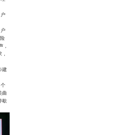
客户
客户
保险
声，
求，
步建
多个
美曲
停歇