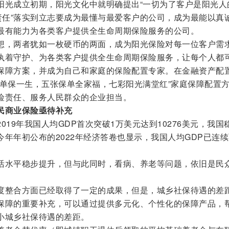
阳光成立初期，阳光文化中就明确提出“一切为了客户是阳光人
责任”落实到立志要成为最懂与最爱客户的公司，成为最能以真
最有能力为各类客户提供全生命周期保险服务的公司。
想，两者犹如一枚硬币的两面，成为阳光保险对每一位客户需
执着守护、为各类客户提供全生命周期保险服务，让每个人都
保障方案，并成为自己和家庭的保险配置专家。在金融资产配
保单保一生，五张保单全家福，七彩阳光满堂红”家庭保障配置
险责任、服务人民群众的企业担当。
民商业保险亟待补充
019年我国人均GDP首次突破1万美元达到10276美元，我国
年年初公布的2022年经济答卷也显示，我国人均GDP已连
活水平稳步提升，但与此同时，看病、养老等问题，依旧是民
度整合方面已经取得了一定的成果，但是，城乡社保待遇的差
保障的重要补充，可以通过提供多元化、个性化的保障产品，
小城乡社保待遇的差距。