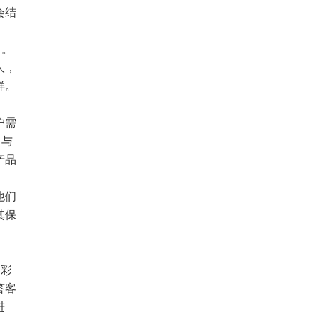
会结
庭。
人，
样。
。
户需
点与
产品
他们
其保
七彩
答客
进