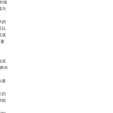
的核
诚与
求的
可以
置成
方案
稳居
续两年
众最
距仍
帮助