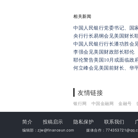
相关新闻
中国人民银行党委书记、国
央行行长易纲会见美国财长
中国人民银行行长潘功胜会
李强会见美国财政部长耶伦
耶伦警告美国10月或面临政
何立峰会见美国前财长、华
友情链接
银行网
中国金融网
金融号
简介
投稿启示
隐私保护
联系我们
编辑部：zjw@financeun.com
媒体合作：774353721@qq.c