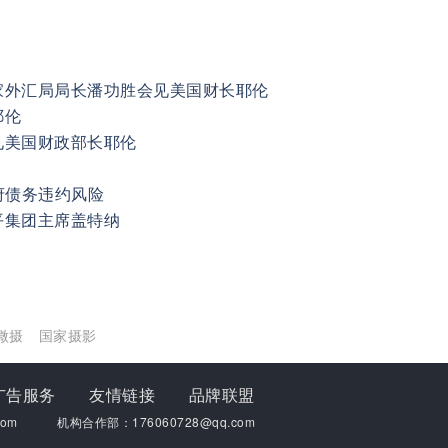
家外汇局局长潘功胜会见美国财长耶伦
耶伦
见美国财政部长耶伦
府债务违约风险
平集团主席盖特纳
微摄
国家摄影
广告服务
友情链接
品牌联盟
om
机构合作部：176060728@qq.com