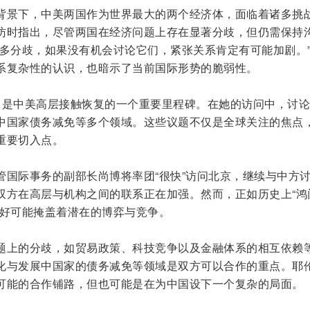
背景下，中美两国作为世界最大的两个经济体，面临着诸多挑
访时指出，尽管两国在经济问题上存在显著分歧，但仍需保持
太多分歧，如果没有机会讨论它们，紧张关系肯定有可能加剧。
系复杂性的认识，也暗示了当前国际形势的脆弱性。
，是中美高层接触恢复的一个重要里程碑。在她的访问中，讨
中国家债务减免等多个领域。这些议题不仅是全球关注的焦点
重要切入点。
管国际事务的副部长尚博将率团“很快”访问北京，继续与中方
双方在高层与机构之间的联系正在加强。然而，正如历史上“鸿
友好可能掩盖着潜在的博弈与竞争。
题上的分歧，如贸易政策、科技竞争以及金融体系的相互依赖
化与发展中国家的债务减免等领域是双方可以合作的重点。耶
可能的合作铺路，但也可能是在为中国设下一个复杂的局面。