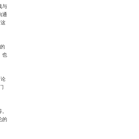
战与
沟通
”这
论的
，也
讨论
门
等。
伦的