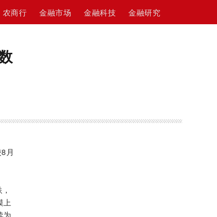
农商行
金融市场
金融科技
金融研究
数
8月
跌，
模上
续为