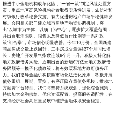
推进中小金融机构改革化险，“一省一策”制定风险处置方
案，重点地区高风险机构处置取得实质性进展，农信社和
村镇银行改革稳步实施。有力促进房地产市场平稳健康发
展。会同相关部门建立城市房地产融资协调机制，突
出“以城市为主体、以项目为中心”，逐步扩大覆盖范围，
并出台取消限购、限售以及降低首付比例等一系列政
策“组合拳”，市场信心明显改善。今年10月份，全国新建
商品房成交量止跌回升，二手房成交量连续7个月同比增
长，房地产开发景气指数连续6个月上升。积极支持化解
地方政府债务风险。近期出台的新增6万亿元地方政府债
务限额等一揽子化债政策，将有效缓释地方政府债务压
力。我们指导金融机构按照市场化法治化原则，积极开展
债务重组、展期、置换，有序压降存量债务规模，推动地
方融资平台转型。我们将坚持系统观念，强化综合施策，
持续加大金融供给、优化资源配置、提高服务适配性，在
支持经济社会高质量发展中维护金融体系安全稳定。