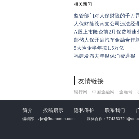
相关新闻
监管部门对人保财险的千万
人保财险苍南支公司违法经
A股上市险企前2月保费增速
邮储人保开启汽车金融合作
5大险企半年揽1.5万亿
福建发布去年银保消费通报
友情链接
银行网
中国金融网
金融号
简介
投稿启示
隐私保护
联系我们
编辑部：zjw@financeun.com
媒体合作：774353721@qq.c