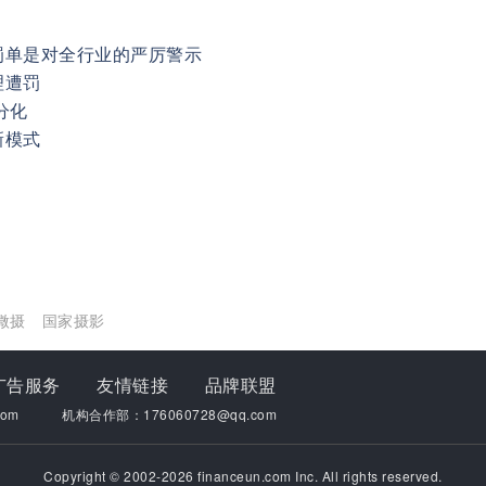
罚单是对全行业的严厉警示
理遭罚
分化
新模式
微摄
国家摄影
广告服务
友情链接
品牌联盟
om
机构合作部：176060728@qq.com
Copyright © 2002-2026 financeun.com Inc. All rights reserved.