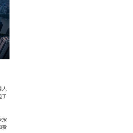
国人
起了
未按
和费