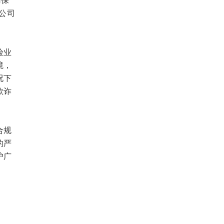
支公司
险业
境，
况下
欺诈
合规
的严
护广