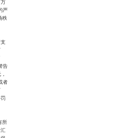
 万
的严
场秩
行支
万
万
警告
元，
或者
万
并罚
有所
徐汇
用保