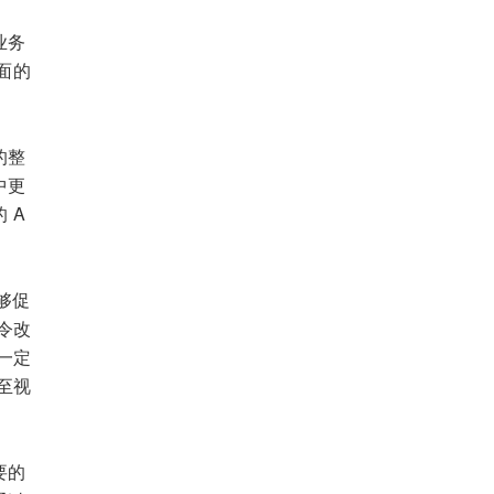
业务
面的
的整
中更
 A
。
够促
令改
一定
至视
要的