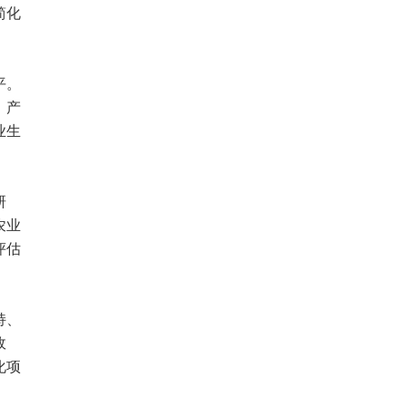
简化
平。
、产
业生
研
农业
评估
持、
政
化项