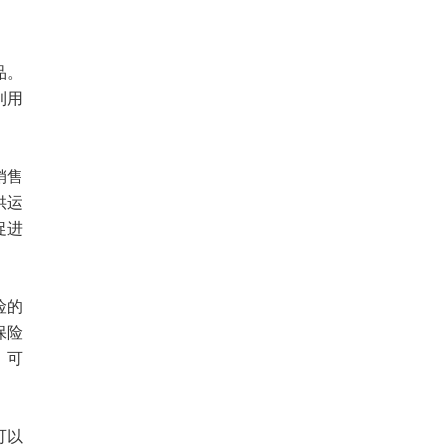
品。
利用
销售
供运
促进
险的
保险
，可
可以