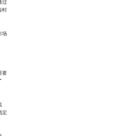
通过
险时
市场
重要
了
流
稳定
操