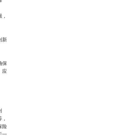
。
强，
创新
确保
》应
创
等，
保险
于一