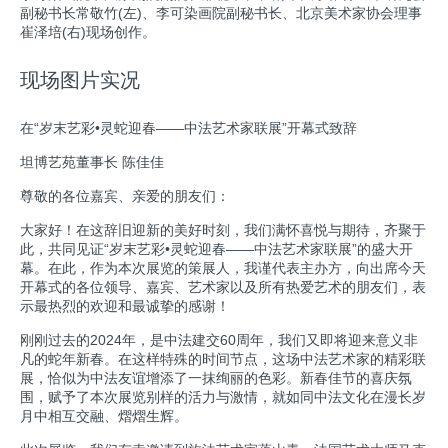
副秘书长常敬竹(左)、李可染画院副秘书长、北京美术家协会理事
崔泽培(右)现场创作。
现场图片实况
在“岁末艺彩•灵蛇迎春——中法艺术家联展”
开幕式致辞
坦博艺苑董事长 陈佳佳
尊敬的各位嘉宾、亲爱的朋友们：
大家好！在这辞旧迎新的美好时刻，我们满怀喜悦与期待，齐聚于
此，共同见证“岁末艺彩•灵蛇迎春——中法艺术家联展”的盛大开
幕。在此，作为本次展览的策展人，我谨代表主办方，向出席今天
开幕式的各位领导、嘉宾、艺术家以及所有热爱艺术的朋友们，表
示最热烈的欢迎和最诚挚的感谢！
刚刚过去的2024年，是中法建交60周年，我们又即将迎来意义非
凡的蛇年新春。在这样特殊的时间节点，这场中法艺术家的精彩联
展，恰似为中法友谊增添了一抹绚丽的色彩。新春佳节的喜庆氛
围，赋予了本次展览别样的活力与激情，就如同中法文化在漫长岁
月中相互交融、熠熠生辉。