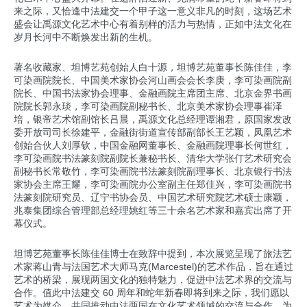
来之际，又恰逢中法建交一个甲子这一意义非凡的时刻，这场艺术
盛会让禹源文化艺术中心有着别样的活力与热情，正如中法文化在
岁月长河中不断焕发出新的生机。
著名收藏家、坦博艺苑创始人白十源，坦博艺苑董事长陈佳佳，李
可染画院院长、中国美术家协会河山画会会长李庚，李可染画院副
院长、中国书法家协会理事、金融画院主席团主席、北京金界书画
院院长郭永琰，李可染画院副秘书长、北京美术家协会理事崔泽
培，银帝艺术馆副馆长吕晨，禹源文化总经理谭湘君，原国家发改
委开放司司长徐建平，金融街街道宣传部副部长王艺颖，凤凰艺术
创始合伙人刘厚钦，中国金融网董事长、金融画院理事长何世红，
李可染画院书法篆刻院副院长兼秘书长、清华大学张仃艺术研究会
副秘书长常敬竹，李可染画院书法篆刻院副理事长、北京银行书法
家协会主席王耀，李可染画院办公室副主任郑佳兴，
李可染画院书
法篆刻院研究员、辽宁书协会员、中国艺术研究院艺术硕士康颖，
兆泰集团综合管理部总经理姚红等三十余名艺术家和嘉宾出席了开
幕仪式。
坦博艺苑董事长陈佳佳博士在致辞中提到，本次展览呈现了旅法艺
术家蒋山青与法国艺术大师马克(Marcestel)的艺术作品，旨在通过
艺术的桥梁，展现两国文化的独特魅力，促进中法艺术界的交流与
合作。值此中法建交 60 周年和蛇年新春即将到来之际，我们愿以
艺术为媒介，共同推动中法两国在文化艺术领域的交流与合作，为