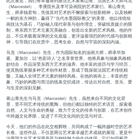
此次展览，我们有幸邀请到旅法艺术家蒋山青、法国艺术大师马克
（Marcestel）、李庚院长及李可染画院的艺术家们。蒋山青先
生，师承钱君匋，凭借其对艺术的不懈探索与创新精神，以及独树
一帜的东方神韵，赢得了“当代水墨国际教父”的美誉。他以传统绘
画技法为基石，巧妙融入现代审美与创作理念，突破纸质媒介的限
制，将东西方艺术元素完美融合，创造出全新的艺术风格。他的作
品，不仅承载着深厚的文化底蕴，更洋溢着强烈的时代感与创新精
神，引导我们在欣赏中，思考生命、自然与宇宙的深刻内涵。
马克（Marcestel）先生，作为国际知名的油画大师，师承毕加
索、夏加尔，以“色彩诗人”之名享誉世界。他将具象与抽象风格精
妙结合，作品深受东西方艺术的滋养。他丰富的游历与学习经历，
使其熟练掌握多种艺术创作材质，形成了既保留法国艺术传统精
髓，又融入全球艺术元素的独特风格。在他的画布上，丰富的想
象、巧妙的构图与简洁的线条交织成诗，传达出对自然、音乐、爱
与生灵的深刻见解。
蒋山青先生与马克（Marcestel）先生，虽然来自不同的文化背
景，受不同艺术传统的熏陶，但他们都以独特的艺术语言，探索着
自然、人文与生命的奥秘，致力于文化的传承与创新，在艺术创作
中跨越文化界限，促进了不同文化间的交流与对话。
今天，他们的作品在此交相辉映，共同构成了一幅跨越时空的艺术
长卷。这些作品，不仅是两位艺术家卓越艺术成就的展现，更是中
法两国文化艺术深厚底蕴与独特魅力的生动体现。它们如同桥梁，