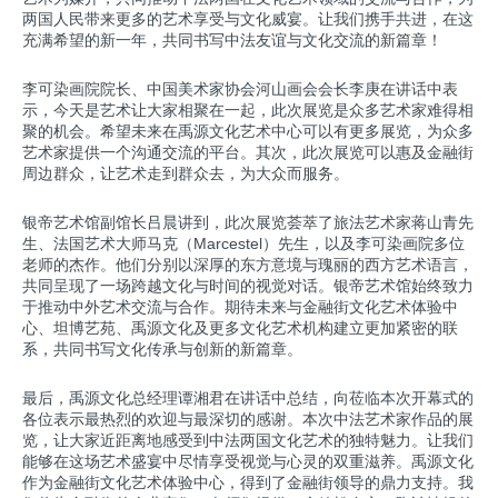
两国人民带来更多的艺术享受与文化威宴。让我们携手共进，在这
充满希望的新一年，共同书写中法友谊与文化交流的新篇章！
李可染画院院长、中国美术家协会河山画会会长李庚在讲话中表
示，今天是艺术让大家相聚在一起，此次展览是众多艺术家难得相
聚的机会。希望未来在禹源文化艺术中心可以有更多展览，为众多
艺术家提供一个沟通交流的平台。其次，此次展览可以惠及金融街
周边群众，让艺术走到群众去，为大众而服务。
银帝艺术馆副馆长吕晨讲到，此次展览荟萃了旅法艺术家蒋山青先
生、法国艺术大师马克（Marcestel）先生，以及李可染画院多位
老师的杰作。他们分别以深厚的东方意境与瑰丽的西方艺术语言，
共同呈现了一场跨越文化与时间的视觉对话。银帝艺术馆始终致力
于推动中外艺术交流与合作。期待未来与金融街文化艺术体验中
心、坦博艺苑、禹源文化及更多文化艺术机构建立更加紧密的联
系，共同书写文化传承与创新的新篇章。
最后，禹源文化总经理谭湘君在讲话中总结，向莅临本次开幕式的
各位表示最热烈的欢迎与最深切的感谢。本次中法艺术家作品的展
览，让大家近距离地感受到中法两国文化艺术的独特魅力。让我们
能够在这场艺术盛宴中尽情享受视觉与心灵的双重滋养。禹源文化
作为金融街文化艺术体验中心，得到了金融街领导的鼎力支持。我