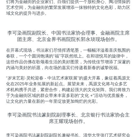
们将为金融街的企业家们、白领们提供一个放松身心、陶冶情操的
艺术空间，为金融街的繁荣发展增添一抹独特的文化色彩，助力区
域文化的提升与进步。
李可染画院副院长、中国书法家协会理事、金融画院主席
团主席、北京金界书画院院长郭永琰现场创作。
在开幕式现场，书法家们尽情挥洒笔墨，一幅幅洋溢着喜庆氛围的
春联，一个个圆润饱满的“福”字跃然纸上。在和谐悦耳的旋律中，
这些作品仿佛在歌颂着生活的美好图景，为传统佳节增添了深邃的
内涵与美好的祈愿，向在场的嘉宾们传递着新春的诚挚祝福。
“岁末艺彩·灵蛇迎春 - 中法艺术家联展”的盛大开幕，象征着禹源文
化在2025年业务拓展的新起点。展望未来，禹源文化将与众多艺
术机构携手共进，紧密合作，构建起强大的文化矩阵。我们将致力
于为金融街区域的群众带来丰富多彩的“文化 +”活动与优质服务，
让文化的力量在新的一年里绽放更加绚烂的光彩。
李可染画院书法篆刻院副理事长、北京银行书法家协会主
席王耀现场创作。
李可染画院书法篆刻院副院长兼秘书长、清华大学张仃艺术研究会