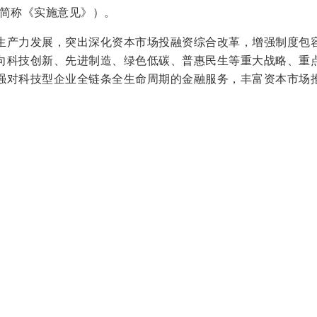
下简称《实施意见》）。
生产力发展，突出深化资本市场投融资综合改革，增强制度包
向科技创新、先进制造、绿色低碳、普惠民生等重大战略、重
强对科技型企业全链条全生命周期的金融服务，丰富资本市场
系，提升资本市场服务普惠金融效能，推动资本市场更好满足
数字化、智能化赋能资本市场，加强行业机构金融“五篇大文章
融“五篇大文章”的合力等方面提出18条政策举措。
稳中求进、以进促稳，统筹做好防风险、强监管、促高质量发
织实施和宣传引导，扎实推进资本市场做好金融“五篇大文章”
建设和经济社会高质量发展大局。
篇大文章”的实施意见
交易所，各下属单位，各协会，会内各司局：
全会、中央金融工作会议、中央经济工作会议精神和《国务院
场高质量发展的若干意见》（国发〔2024〕10号）部署要求