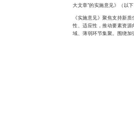
大文章”的实施意见》（以
《实施意见》聚焦支持新质
性、适应性，推动要素资源
域、薄弱环节集聚。围绕加
绿色低碳转型的产品制度体
化养老金融需求，加快推进
务能力，提升资本市场做好金
下一步，中国证监会将坚持
项工作，加强政策协调、组
作，更好服务中国式现代化
关于资本市场做好金融“五
中国证监会各派出机构，各
为深入贯彻党的二十届三中
加强监管防范风险推动资本市