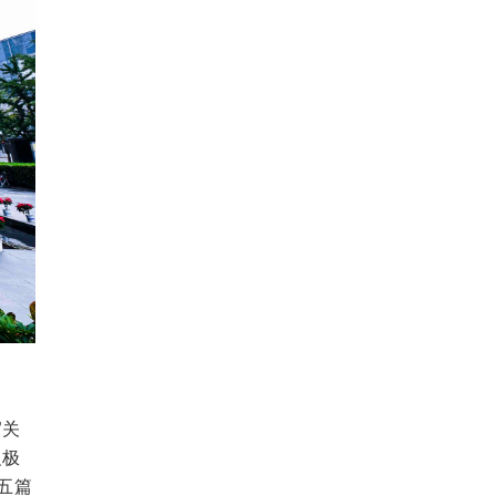
”关
积极
五篇