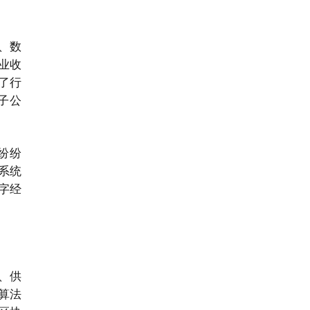
、数
业收
了行
技子公
纷纷
系统
数字经
、供
算法