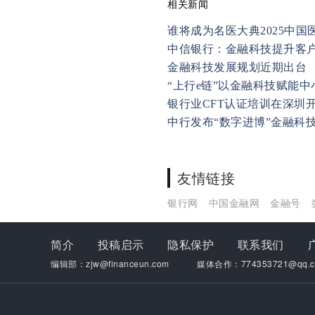
相关新闻
谁将成为名医大典2025中国
中信银行：金融科技提升客
金融科技发展规划近期出台
“上行e链”以金融科技赋能
银行业CFT认证培训在深圳
中行发布“数字进博”金融科
友情链接
银行网
中国金融网
金融号
简介
投稿启示
隐私保护
联系我们
编辑部：zjw@financeun.com
媒体合作：774353721@qq.c