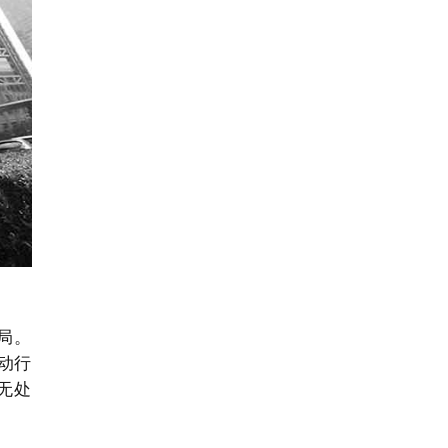
局。
动行
无处