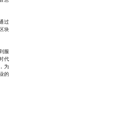
通过
融区块
新到服
时代
，为
业的