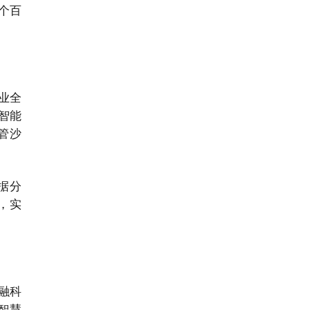
 个百
行业全
过智能
管沙
据分
，实
融科
智慧