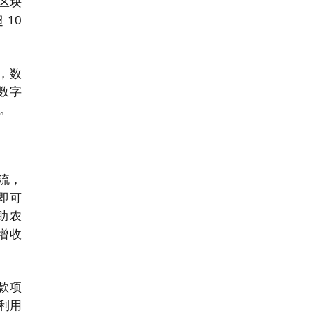
"区块
 10
月，数
"数字
%。
主流，
备即可
助农
增收
款项
 利用