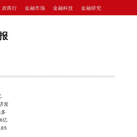
农商行
金融市场
金融科技
金融研究
报
亿
济发
比多
6亿
85