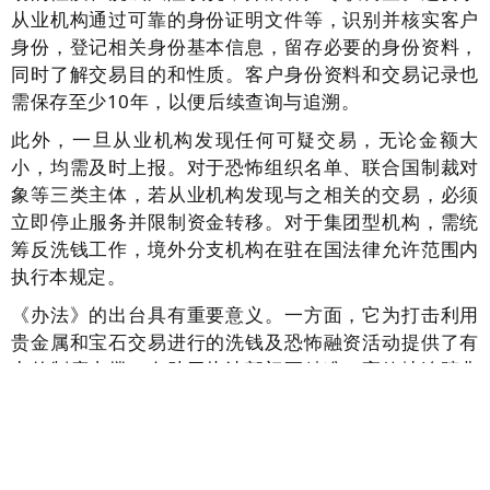
从业机构通过可靠的身份证明文件等，识别并核实客户
身份，登记相关身份基本信息，留存必要的身份资料，
同时了解交易目的和性质。客户身份资料和交易记录也
需保存至少10年，以便后续查询与追溯。
此外，一旦从业机构发现任何可疑交易，无论金额大
小，均需及时上报。对于恐怖组织名单、联合国制裁对
象等三类主体，若从业机构发现与之相关的交易，必须
立即停止服务并限制资金转移。对于集团型机构，需统
筹反洗钱工作，境外分支机构在驻在国法律允许范围内
执行本规定。
《办法》的出台具有重要意义。一方面，它为打击利用
贵金属和宝石交易进行的洗钱及恐怖融资活动提供了有
力的制度支撑，有助于执法部门更精准、高效地追踪非
法资金流向，遏制相关违法犯罪行为。另一方面，也有
助于维护金融市场的正常秩序，保护公众利益，提升整
个金融体系的安全性和稳定性。从国际视角看，这也是
我国与国际反洗钱监管标准接轨的重要举措，瑞士等国