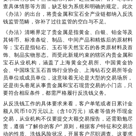
查具体情形等方面，缺乏较为系统和明确的规定。此次
《办法》的出台，将贵金属和宝石全产业链都纳入反洗
钱监管范畴，弥补了过往监管的空白与不足。
《办法》清晰界定了贵金属是指黄金、白银、铂金等及
其铸币、标准条锭、制品、中间产品和精炼后的原材料
等；宝石是指钻石、玉石等天然宝石的各类原材料及首
饰、制品实物形态。而受此新规约束的辖区内贵金属和
宝石从业机构，涵盖了上海黄金交易所、中国黄金协
会、中国珠宝玉石首饰行业协会、上海钻石交易所等会
员单位或成员单位，这意味着无论是大型的交易场所，
还是街头巷尾从事贵金属和宝石现货交易的小门店，只
要符合相应条件，都需严格履行反洗钱义务。
从反洗钱工作的具体要求来看，客户单笔或者日累计金
额人民币10万元以上（含10万元）或者等值外币现金
交易，从业机构不仅要提交大额交易报告，还需勤勉尽
责，遵循 “了解你的客户” 原则，根据客户特征和交易活
动的性质、洗钱风险状况，开展客户尽职调查。这要求