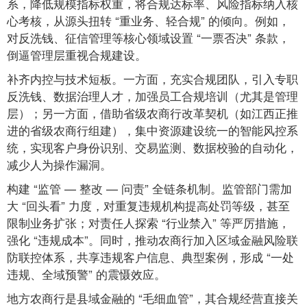
系，降低规模指标权重，将合规达标率、风险指标纳入核
心考核，从源头扭转 “重业务、轻合规” 的倾向。例如，
对反洗钱、征信管理等核心领域设置 “一票否决” 条款，
倒逼管理层重视合规建设。
补齐内控与技术短板。一方面，充实合规团队，引入专职
反洗钱、数据治理人才，加强员工合规培训（尤其是管理
层）；另一方面，借助省级农商行改革契机（如江西正推
进的省级农商行组建），集中资源建设统一的智能风控系
统，实现客户身份识别、交易监测、数据校验的自动化，
减少人为操作漏洞。
构建 “监管 — 整改 — 问责” 全链条机制。监管部门需加
大 “回头看” 力度，对重复违规机构提高处罚等级，甚至
限制业务扩张；对责任人探索 “行业禁入” 等严厉措施，
强化 “违规成本”。同时，推动农商行加入区域金融风险联
防联控体系，共享违规客户信息、典型案例，形成 “一处
违规、全域预警” 的震慑效应。
地方农商行是县域金融的 “毛细血管”，其合规经营直接关