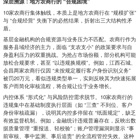
深层溯源：地方农商行的 “合规困境”
10家农商行集体触线，本质上是地方农商行在 “规模扩张”
与 “合规经营” 失衡下的必然结果，折射出三大结构性矛
盾。
基层金融机构的合规资源与业务压力不匹配。农商行作为
服务县域经济的主力，面临 “支农支小” 的政策要求与自
身盈利压力的双重挑战。为抢占市场份额，部分机构可能
放松合规要求，甚至 “以违规换规模”。例如，江西石城、
会昌两家农商行仅因 “未按规定履行客户身份识别义务”
被罚20万元，看似违规类型单一，实则反映其为快速拓展
客户而简化审核流程，将合规让位于业务增长。
内控体系 “形式化” 与风险防控需求脱节。10家农商行的
违规集中在基础制度执行层面（如 “三查” 不到位、客户
身份审核疏漏），说明其内控多停留在 “纸面规定”，缺乏
有效监督机制。例如，金融统计违规普遍存在，反映出数
据质量管理 “重报送、轻校验”；账户管理漏洞则显示 “事
前审核、事中监测、事后追责” 的全流程管控失效。这种