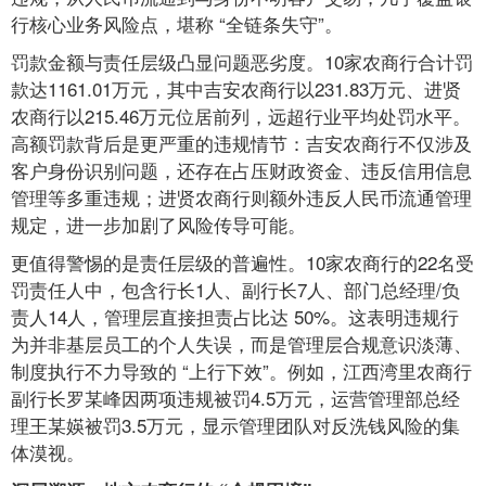
行核心业务风险点，堪称 “全链条失守”。
罚款金额与责任层级凸显问题恶劣度。10家农商行合计罚
款达1161.01万元，其中吉安农商行以231.83万元、进贤
农商行以215.46万元位居前列，远超行业平均处罚水平。
高额罚款背后是更严重的违规情节：吉安农商行不仅涉及
客户身份识别问题，还存在占压财政资金、违反信用信息
管理等多重违规；进贤农商行则额外违反人民币流通管理
规定，进一步加剧了风险传导可能。
更值得警惕的是责任层级的普遍性。10家农商行的22名受
罚责任人中，包含行长1人、副行长7人、部门总经理/负
责人14人，管理层直接担责占比达 50%。这表明违规行
为并非基层员工的个人失误，而是管理层合规意识淡薄、
制度执行不力导致的 “上行下效”。例如，江西湾里农商行
副行长罗某峰因两项违规被罚4.5万元，运营管理部总经
理王某媖被罚3.5万元，显示管理团队对反洗钱风险的集
体漠视。