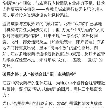
“制度空转” 现象，与农商行内控团队专业能力不足、技术
支撑薄弱直接相关 —— 多数县域农商行缺乏专职合规人
员，更难投入资源建设智能风控系统。
监管威慑与整改效果的 “剪刀差”。尽管 “双罚制” 已落地
（机构与责任人同步受罚），但1万元至4.5万元的个人罚
款对管理层威慑有限，且未出现 “一票否决” 等严厉问
责。此外，部分违规类型（如金融统计、账户管理）在多
地农商行重复出现，显示 “罚而不改” 的恶性循环。例
如，江西多地农商行连续违反反假货币规定，反映出监管
后续跟踪检查不足，未能形成 “处罚 — 整改 — 复核” 的
闭环。
破局之路：从 “被动合规” 到 “主动防控”
江西10家农商行的集体违规，为地方中小银行合规管理敲
响警钟。要打破 “塌方式触线” 的困局，需从三个层面发
力：
强化 “合规优先” 的战略定位。农商行需重构绩效考核体