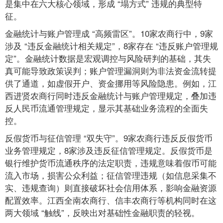
是集中在六大核心领域，形成 “塌方式” 违规的典型特
征。
金融统计与账户管理成 “高频雷区”。10家农商行中，9家
涉及 “违反金融统计相关规定”，8家存在 “违反账户管理规
定”。金融统计数据是宏观调控与风险研判的基础，其失
真可能导致政策误判；账户管理漏洞则为非法资金流转提
供了通道，如虚假开户、资金挪用等风险隐患。例如，江
西进贤农商行同时违反金融统计与账户管理规定，叠加违
反人民币流通管理规定，显示其基础业务流程的全面失
控。
反假货币与征信管理 “双失守”。9家农商行违反反假货币
业务管理规定，8家涉及违反征信管理规定。反假货币是
银行维护货币流通秩序的法定职责，违规意味着假币可能
流入市场，损害公众利益；征信管理违规（如信息采集不
实、违规查询）则直接破坏社会信用体系，影响金融资源
配置效率。江西全南农商行、信丰农商行等机构同时在这
两大领域 “触线”，反映出对基础性金融职责的轻视。