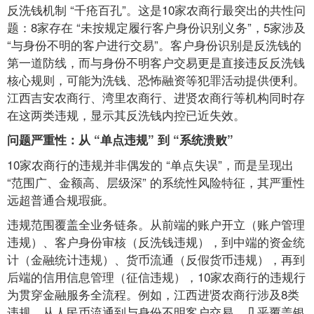
反洗钱机制 “千疮百孔”。这是10家农商行最突出的共性问
题：8家存在 “未按规定履行客户身份识别义务”，5家涉及
“与身份不明的客户进行交易”。客户身份识别是反洗钱的
第一道防线，而与身份不明客户交易更是直接违反反洗钱
核心规则，可能为洗钱、恐怖融资等犯罪活动提供便利。
江西吉安农商行、湾里农商行、进贤农商行等机构同时存
在这两类违规，显示其反洗钱内控已近失效。
问题严重性：从 “单点违规” 到 “系统溃败”
10家农商行的违规并非偶发的 “单点失误”，而是呈现出
“范围广、金额高、层级深” 的系统性风险特征，其严重性
远超普通合规瑕疵。
违规范围覆盖全业务链条。从前端的账户开立（账户管理
违规）、客户身份审核（反洗钱违规），到中端的资金统
计（金融统计违规）、货币流通（反假货币违规），再到
后端的信用信息管理（征信违规），10家农商行的违规行
为贯穿金融服务全流程。例如，江西进贤农商行涉及8类
违规，从人民币流通到与身份不明客户交易，几乎覆盖银