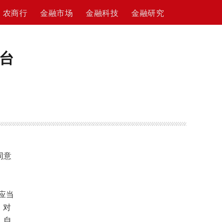
农商行
金融市场
金融科技
金融研究
台
同意
应当
、对
、自