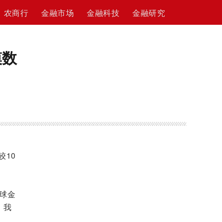
农商行
金融市场
金融科技
金融研究
模数
较10
球金
。我