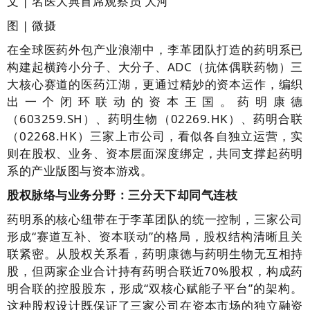
文 | 名医大典首席观察员 大河
图 | 微摄
在全球医药外包产业浪潮中，李革团队打造的药明系已
构建起横跨小分子、大分子、ADC（抗体偶联药物）三
大核心赛道的医药江湖，更通过精妙的资本运作，编织
出一个闭环联动的资本王国。药明康德
（603259.SH）、药明生物（02269.HK）、药明合联
（02268.HK）三家上市公司，看似各自独立运营，实
则在股权、业务、资本层面深度绑定，共同支撑起药明
系的产业版图与资本游戏。
股权脉络与业务分野：三分天下却同气连枝
药明系的核心纽带在于李革团队的统一控制，三家公司
形成“赛道互补、资本联动”的格局，股权结构清晰且关
联紧密。从股权关系看，药明康德与药明生物无互相持
股，但两家企业合计持有药明合联近70%股权，构成药
明合联的控股股东，形成“双核心赋能子平台”的架构。
这种股权设计既保证了三家公司在资本市场的独立融资