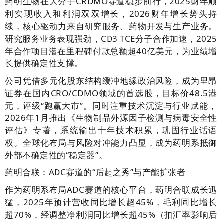
药明生物在大分子CRDMO赛道稳步前行，2025财年顺
利实现收入和利润双双增长，2026财年增长势头持
续，核心驱动力来自研究服务、药物开发与生产业务。
研究服务业务表现强劲，CD3 TCE分子合作加速，2025
年合作项目潜在里程碑付款总额超40亿美元，为业绩增
长提供确定性支撑。
公司凭借多元化股东结构缓冲地缘政治风险，成为里昂
证券在国内CRO/CDMO领域的首选股，目标价48.5港
元，评级“跑赢大市”。同时注重技术沉淀与行业赋能，
2026年1月推出《生物制品外源因子检测与病毒安全性
评估》专著，系统输出十年技术积累，巩固行业话语
权。全球化布局与风险对冲能力凸显，成为药明系抵御
外部不确定性的“稳定器”。
药明合联：ADC赛道的“后起之秀”与产能扩张者
作为药明系布局ADC赛道的核心平台，药明合联成长迅
猛，2025年预计营收同比增长超45%，毛利同比增长
超70%，经调整净利润同比增长超45%（扣汇率影响后