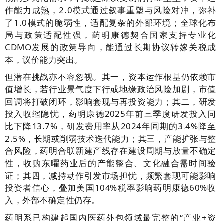
作能力成熟，2.0模式通过叙事重塑与风险对冲，弥补
了1.0模式的脆弱性，适配复杂的外部环境；全球化布
局与政策适配性强，药明康德契合国家支持专业化
CDMO发展的政策导向，能通过长期协议转嫁关税成
本，议价能力突出。
但潜在挑战亦不容忽视。其一，资本运作根基仍依赖市
值增长，若行业景气度下行或地缘政治风险加剧，市值
回调将打破闭环，影响套现与再投资能力；其二，研发
投入收缩隐忧，药明康德2025年前三季度研发投入同
比下降13.7%，研发费用率从2024年同期的3.4%降至
2.5%，长期或削弱技术迭代能力；其三，产能扩张与整
合风险，药明合联新建产线存在建设周期与放量不确定
性，收购东曜药业后的产能整合、文化融合需时间验
证；其四，减持动作引发市场担忧，频繁套现可能影响
投资者信心，叠加美国104%税率影响药明康德60%收
入，外部不确定性仍存。
药明系已构建起国内医药外包领域最完整的“产业+资