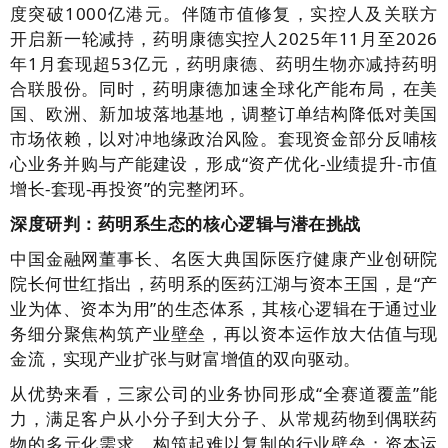
度突破1000亿港元。伴随市值修复，实控人及关联方
开启新一轮减持，药明康德实控人2025年11月至2026
年1月套现超53亿元，药明康德、药明生物亦减持药明
合联股份。同时，药明康德加速全球化产能布局，在美
国、欧洲、新加坡落地基地，调整订单结构降低对美国
市场依赖，以对冲地缘政治风险。套现资金部分反哺核
心业务并购与产能建设，形成“资产优化-业绩提升-市值
增长-套现-再投资”的完整闭环。
深度研判：药明系生态的核心逻辑与潜在挑战
中国金融网董事长、名医大典国际医疗健康产业创研院
院长何世红指出，
药明系的医药江湖与资本王国，是“产
业为体、资本为用”的生态体系，其核心逻辑在于通过业
务细分聚焦构筑产业壁垒，再以资本运作放大估值与现
金流，实现产业扩张与财富增值的双向驱动。
从优势来看，三家公司的业务协同形成“全赛道覆盖”能
力，满足客户从小分子到大分子、从常规药物到偶联药
物的多元化需求，构筑起难以复制的行业壁垒；资本运