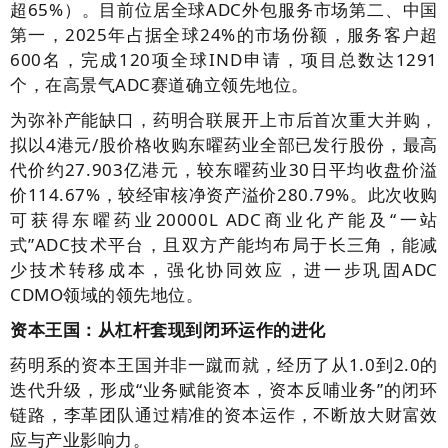
超65%）。目前位居全球ADC外包服务市场第二、中国
第一，2025年占据全球24%的市场份额，服务客户超
600名，完成120项全球IND申请，项目总数达1291
个，在高景气ADC赛道确立领先地位。
为弥补产能缺口，药明合联展开上市后首次重大并购，
拟以4港元/股价格收购东曜药业全部已发行股份，最高
代价约27.903亿港元，较东曜药业30日平均收盘价溢
价114.67%，较经审核净资产溢价280.79%。此次收购
可获得东曜药业20000L ADC商业化产能及“一站
式”ADC技术平台，且双方产能均布局于长三角，能减
少技术转移成本，强化协同效应，进一步巩固ADC
CDMO领域的领先地位。
资本王国：从杠杆套现到闭环运作的进化
药明系的资本王国并非一蹴而就，经历了从1.0到2.0的
迭代升级，形成“业务赋能资本，资本反哺业务”的闭环
链路，李革团队通过精准的资本运作，不断放大财富效
应与产业影响力。