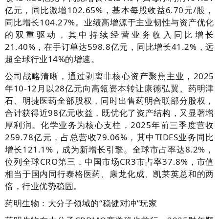
亿元，同比激增102.65%，基本每股收益6.70元/股，
同比增长104.27%。业绩高增源于主业韧性与资产优化
的双重驱动，其中持续经营业务收入同比增长
21.40%，在手订单达598.8亿元，同比增长41.2%，远
超全球行业14%的增速。
公司战略清晰，通过剥离非核心资产聚焦主业，2025
年10-12月以28亿元向高瓴资本转让康德弘翼、药明津
石、明捷医药全部股权，同时出售药明合联部分股权，
合计获得近98亿元收益，既优化了资产结构，又显著增
厚利润。化学业务为核心支柱，2025年前三季度营收
259.78亿元，占总营收79.06%，其中TIDES业务同比
增长121.1%，成为新增长引擎。全球市占率达8.2%，
位列全球CRO第三，中国市场CR3市占率37.8%，市值
相当于国内同行泰格医药、康龙化成、凯莱英总和的两
倍，行业优势稳固。
药明生物：大分子领域的“稳健对冲”玩家