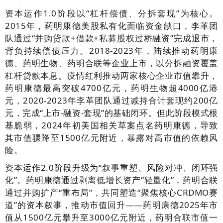
资本运作1.0阶段以“杠杆偿债、分拆套现”为核心。
2015年，药明康德美股私有化面临资金缺口，李革团
队通过“并购贷款+借款+私募股权过桥融资”完成退市，
背负持续偿债压力。2018-2023年，陆续推动药明康
德、药明生物、药明合联等企业上市，以分拆融资覆盖
杠杆贷款本息。疫情红利推动两家核心企业市值攀升，
药明康德最高突破4700亿元，药明生物超4000亿港
元，2020-2023年李革团队通过减持合计套现约200亿
元，完成“上市-融资-套现”的基础闭环。但此阶段模式根
基脆弱，2024年初美国相关草案点名药明康德，导致
其市值骤降至1500亿元附近，暴露对高市值的依赖风
险。
资本运作2.0阶段升级为“叙事重塑、风险对冲、闭环强
化”。药明康德通过剥离低增长资产“轻量化”，药明合联
通过并购扩产“重布局”，共同塑造“聚焦核心CRDMO赛
道”的资本叙事，推动市值回升——药明康德2025年市
值从1500亿元攀升至3000亿元附近，药明合联市值一