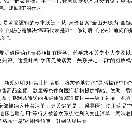
实现了统一信息管理。单一部门备案能够录入身份信息，却无
包、递回扣”的行为。
，是监管逻辑的根本跃迁：从“身份备案”全面升级为“全链
办法》的核心是解决“医药代表是谁”，修订后《办法》追问的
罚”。
新规明确医药代表必须拥有医学、药学或相关专业大专及以
论知识。这意味着“学历无关紧要、关系决定一切”的粗放模
。 新规列明9种禁止性情形，将灰色地带的“灵活操作空间”
销售药品金额、数量等条件向医疗机构提供捐赠、资助、赞
利益；将利益输送的规避通道精准查封——给予礼品、礼金
全部被纳入违禁清单；更关键的是，“误导医生使用药品”“
干预临床合理使用”等行为被首次系统性列入禁止清单，意味着
传递药品信息”的刚性约束上升到法规层面。