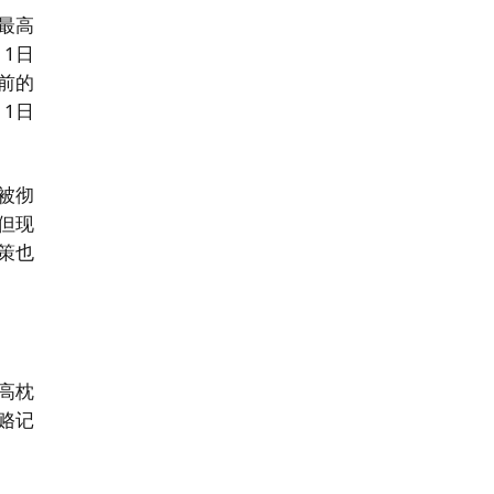
最高
1日
前的
1日
被彻
但现
策也
高枕
赂记