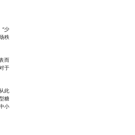
“少
场秩
表而
对于
从此
型糖
中小