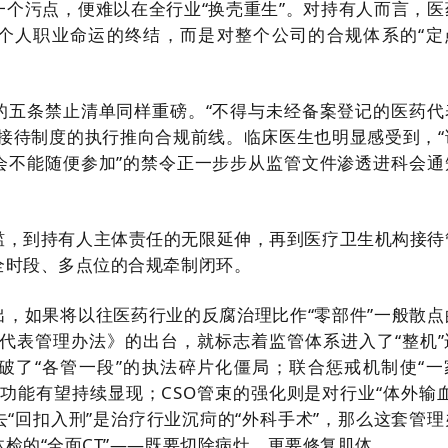
一个污点，便难以在全行业“换壳重生”。对持有人而言，医
个人职业命运的终结，而是对整个公司的合规体系的“定
的五条禁止清单同样重磅。“不得与未经备案登记的医药代
内接待制度的执行推向合规前线。临床医生也明显感受到，“
会不能随便参加”的禁令正一步步从监管文件渗透进科会通
槛，到持有人主体责任的无限延伸，再到医疗卫生机构接待
全时段、多点位的合规牵制闭环。
出，如果将以往医药行业的反腐治理比作“零部件”一般散点
药代表管理办法》的出台，就标志着监管体系进入了“整机”
破了“各管一段”的执法碎片化僵局；联合惩戒机制使“一
功能有望持续显现；CSO管束的强化则是对行业“体外输血
“回扣入刑”是治疗行业沉疴的“外科手术”，那么这套管理
检的“全面CT”——既要切除病灶，更要修复肌体。