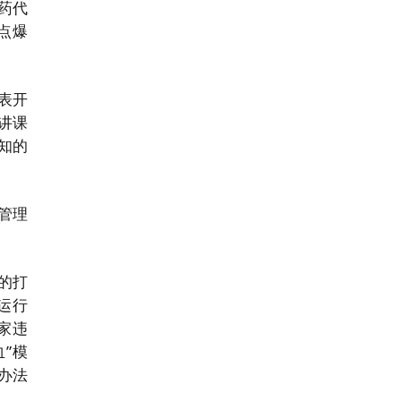
药代
点爆
表开
讲课
知的
管理
的打
运行
家违
”模
办法