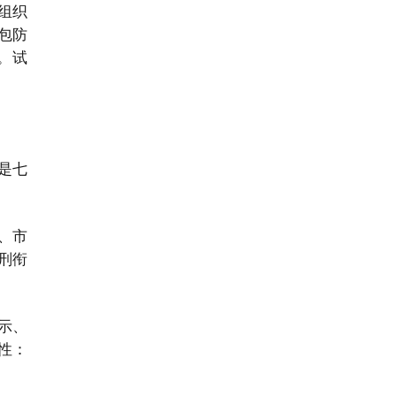
组织
包防
。试
是七
、市
刑衔
示、
性：