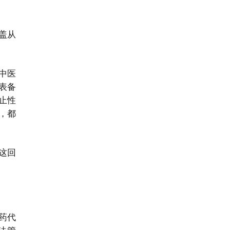
盖从
中医
表备
止性
，都
这回
药代