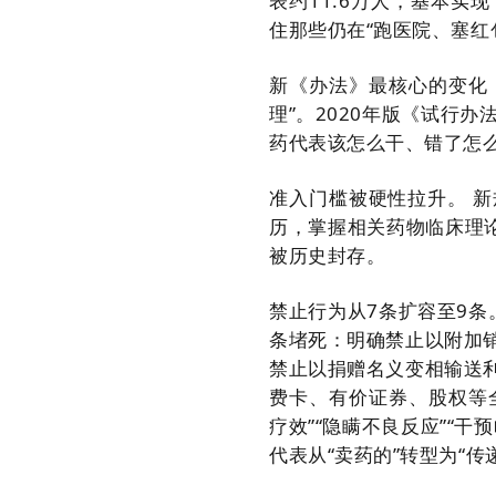
表约11.6万人，基本
住那些仍在“跑医院、塞红
新《办法》最核心的变化
理”。2020年版《试行
药代表该怎么干、错了怎么
准入门槛被硬性拉升。 
历，掌握相关药物临床理
被历史封存。
禁止行为从7条扩容至9条
条堵死：明确禁止以附加
禁止以捐赠名义变相输送
费卡、有价证券、股权等
疗效”“隐瞒不良反应”“
代表从“卖药的”转型为“