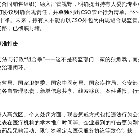
O（合同销售组织）纳入严管视野，明确提出持有人委托专业
订协议明确合规责任，并单独列出CSO禁止行为清单。“外
个干净。未来，持有人不能再以CSO外包为由规避合规监管
老路，已彻底封堵。
精准打击
司法与行政“组合拳”——这不是药监部门一家的独角戏，而
效治理闭环。
药监局、国家卫健委、国家中医药局、国家疾控局、公安部
的各自管理职责，新增信息共享、线索移送、案件通报、行
进入高危区。个人处罚方面，联合惩戒方式包括违法行为公
代表在医疗机构的学术推广时间等。企业遭到的打击更为刚
与药品采购活动、限制签署定点医保服务协议等致命制裁。