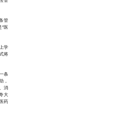
法管
条管
是“医
上学
式将
一条
助，
、消
夸大
医药