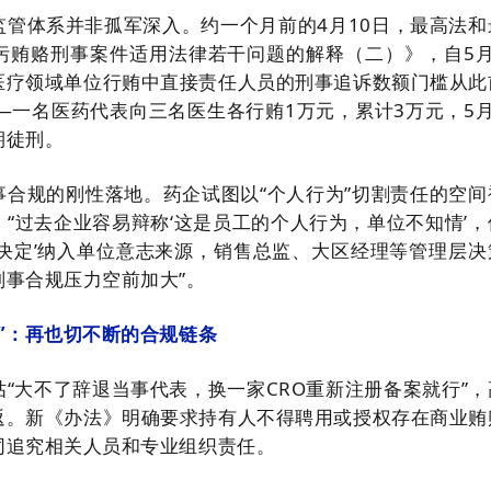
监管体系并非孤军深入。约一个月前的4月10日，最高法和
污贿赂刑事案件适用法律若干问题的解释（二）》，自5月
医疗领域单位行贿中直接责任人员的刑事追诉数额门槛从此
—一名医药代表向三名医生各行贿1万元，累计3万元，5月
期徒刑。
事合规的刚性落地。药企试图以“个人行为”切割责任的空间
“过去企业容易辩称‘这是员工的个人行为，单位不知情’，
员决定’纳入单位意志来源，销售总监、大区经理等管理层决
事合规压力空前加大”。
”：再也切不断的合规链条
“大不了辞退当事代表，换一家CRO重新注册备案就行”，
返。新《办法》明确要求持有人不得聘用或授权存在商业贿
同追究相关人员和专业组织责任。