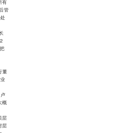
所有
后管
身处
。
长
2
把
行董
行业
事卢
大概
策层
对层