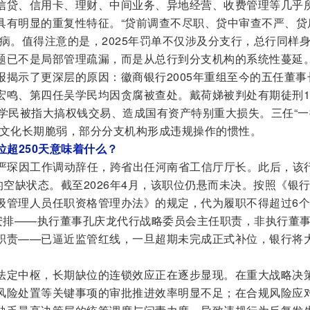
信贷、信用卡、理财、中间业务、异地经营、收费管理等几乎
具有明显的重复性特征。“贷前调查不尽职、贷中审查不严、贷
病。值得注意的是，2025年罚单不仅涉及分支行，总行同样
题已不是局部管理疏漏，而是从总行到分支机构的系统性蔓延
报揭示了更深层的原因：徽商银行2005年重组至今的五任董事
宏鸣、第四任吴学民均因贪腐被查处。戴荷娣被判处有期徒刑1
吴学民被指大搞权钱交易、造成国有资产特别重大损失。三任“一
规文化长期脆弱，部分分支机构形成违规操作的惯性。
位超250天意味着什么？
事长严琛因工作调动辞任，跨省出任河南省工信厅厅长。此后，该
的空缺状态。截至2026年4月，该职位仍悬而未决。按照《银
级管理人员任职资格管理办法》的规定，代为履职不得超过6个
”安排——执行董事孔庆龙代行战略委员会主任职责，非执行董
职责——已逼近监管红线，一旦超期未完成正式补位，银行将
法定中枢，长期缺位的连锁效应正在逐步显现。在重大战略决
风险处置等关键事项的审批推进效率明显不足；在合规风险应