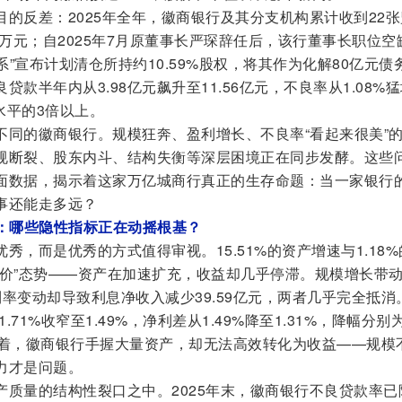
的反差：2025年全年，徽商银行及其分支机构累计收到22张
0万元；自2025年7月原董事长严琛辞任后，该行董事长职位空
系”宣布计划清仓所持约10.59%股权，将其作为化解80亿元债
款半年内从3.98亿元飙升至11.56亿元，不良率从1.08%
水平的3倍以上。
不同的徽商银行。规模狂奔、盈利增长、不良率“看起来很美”
规断裂、股东内斗、结构失衡等深层困境正在同步发酵。这些
面数据，揭示着这家万亿城商行真正的生存命题：当一家银行
事还能走多远？
”：哪些隐性指标正在动摇根基？
秀，而是优秀的方式值得审视。15.51%的资产增速与1.18%
补价”态势——资产在加速扩充，收益却几乎停滞。规模增长带
，利率变动却导致利息净收入减少39.59亿元，两者几乎完全抵消
.71%收窄至1.49%，净利差从1.49%降至1.31%，降幅分别为
味着，徽商银行手握大量资产，却无法高效转化为收益——规模
力才是问题。
产质量的结构性裂口之中。2025年末，徽商银行不良贷款率已