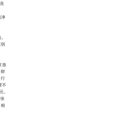
不良
额净
点。
脆弱
发放
因财
支行
理不
元。
人张
，相