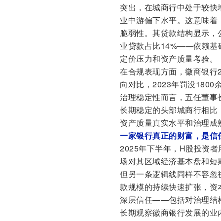
突出，在城商行中处于较快增
业中游偏下水平。这意味着
脆弱性。其贷款结构显示，公
业贷款占比14%——依赖
定价压力和资产质量考验。
在合规表现方面，徽商银行2
向对比，2023年罚没180
治理稳定性而言，五任董事
长期稳定的头部城商行相比，
资产质量真实水平和治理成熟
一家银行真正的财富，是信
2025年下半年，H股投资
场对其区域经济基本盘和短
但另一条逻辑线同样不容忽视
款规模的持续快速扩张，资
深层信任——包括对治理结
长期观察徽商银行发展的业