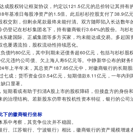
股达成股权转让框架协议，约定以121.5亿元的总价转让其持有
8年基准日每股净资产的1.5倍。此后杉杉控股支付了38.9亿
股权交割，但剩余尾款最终未能付清。双方随即陷入长达数年
仍登记在杉杉集团名下，持有徽商银行3.64%的股份。与杉
触东建国际、正威集团等多方买家，均未能达成交易。多起国
权也屡遇流拍，股权流动性持续恶化。
系”总负债约80亿元，其中到期未还债务超60亿元，包括与杉杉股
、9亿元违约公司债、欠上海人寿5亿元等。中静新华公布的财务
24年上半年末，其总资产187.85亿元中，对徽商银行的长期
超过七成；货币资金仅0.54亿元，短期借款8.11亿元，一年内到
性缺口显著。
，短期看或有助于扫清A股上市的股权障碍，但接盘方的身份
来的治理结构。若新股东仍带有投机性资本特征，银行的公司
对比下的徽商银行坐标
体系中考察，其竞争位次并不稳固。
银行、江苏银行、宁波银行）相比，徽商银行的资产规模增速