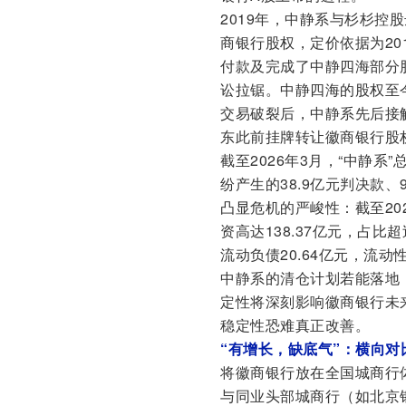
2019年，中静系与杉杉控
商银行股权，定价依据为201
付款及完成了中静四海部分
讼拉锯。中静四海的股权至今
交易破裂后，中静系先后接
东此前挂牌转让徽商银行股
截至2026年3月，“中静
纷产生的38.9亿元判决款
凸显危机的严峻性：截至20
资高达138.37亿元，占比
流动负债20.64亿元，流动
中静系的清仓计划若能落地
定性将深刻影响徽商银行未
稳定性恐难真正改善。
“有增长，缺底气”：横向
将徽商银行放在全国城商行
与同业头部城商行（如北京