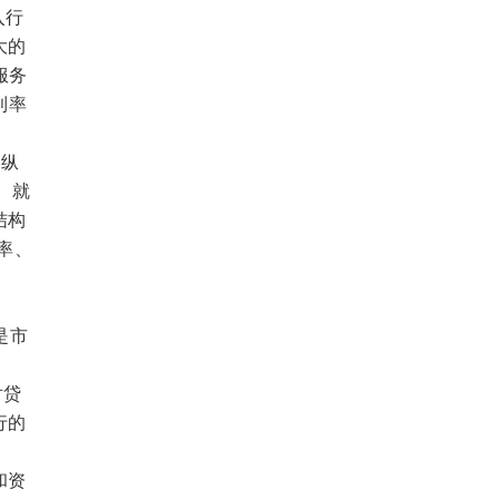
入行
大的
服务
利率
。纵
。就
结构
率、
是市
对贷
行的
和资