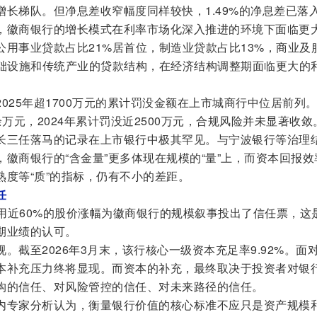
长梯队。但净息差收窄幅度同样较快，1.49%的净息差已落
，徽商银行的增长模式在利率市场化深入推进的环境下面临更
用事业贷款占比21%居首位，制造业贷款占比13%，商业及
基础设施和传统产业的贷款结构，在经济结构调整期面临更大的
025年超1700万元的累计罚没金额在上市城商行中位居前列
0余万元，2024年累计罚没近2500万元，合规风险并未显著收敛
长三任落马的记录在上市银行中极其罕见。与宁波银行等治理
徽商银行的“含金量”更多体现在规模的“量”上，而资本回报效
度等“质”的指标，仍有不小的差距。
任
者用近60%的股价涨幅为徽商银行的规模叙事投出了信任票，这
期业绩的认可。
。截至2026年3月末，该行核心一级资本充足率9.92%。面
本补充压力终将显现。而资本的补充，最终取决于投资者对银
构的信任、对风险管控的信任、对未来路径的信任。
内专家分析认为，衡量银行价值的核心标准不应只是资产规模