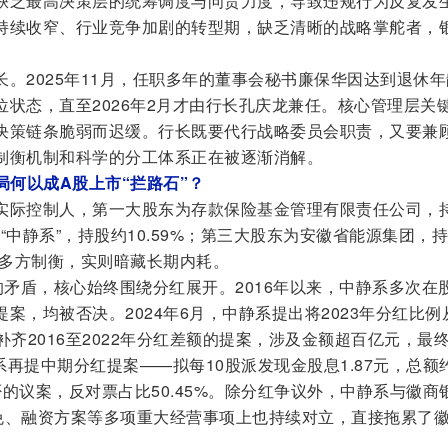
缺乏最高决策层的统筹调度与问责力度，导致违规行为反复发
持续收窄、行业竞争加剧的转型期，缺乏清晰的战略掌舵者，
。2025年11月，任职多年的董事会秘书廉保华因达到退休年
状态，直至2026年2月才由行长孔庆龙兼任。核心管理层关
决策链条脆弱而迟缓。行长既要代行战略委员会职责，又要兼
制衡机制和科学的分工体系正在被逐渐消解。
局何以成A股上市“拦路石”？
实际控制人，第一大股东为存款保险基金管理有限责任公司，
为“中静系”，持股约10.59%；第三大股东为安徽省能源集团，
似多方制衡，实则暗藏长期内耗。
的矛盾，核心始终围绕分红展开。2016年以来，中静系多次在
案，均被否决。2024年6月，中静系提出将2023年分红比例
%补齐2016至2022年分红差额的提案，涉及金额超百亿元，最
静系再提中期分红提案——拟每10股派发现金股息1.87元，总额
被否的议案，反对票占比50.45%。除分红争议外，中静系与徽商
免、融资方案等多项重大经营事项上也持续对立，直接拖累了