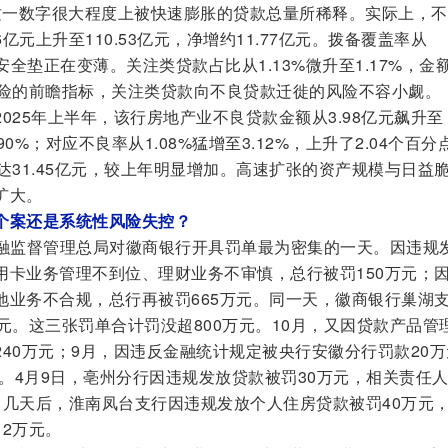
，可这一数字很大程度上被快速膨胀的贷款总量所稀释。实际上，
6亿元上升至110.53亿元，净增约11.77亿元。拨备覆盖率从
9%，安全垫正在变薄。关注类贷款占比从1.13%微升至1.17%，金
风险的前瞻指标，关注类贷款向不良贷款迁徙的风险不容小觑。
025年上半年，该行房地产业不良贷款金额从3.98亿元飙升至
90%；对应不良率从1.08%猛增至3.12%，上升了2.04个百分
达31.45亿元，较上年明显增加。高速扩张的资产规模与日益
扩大。
个案还是系统性风险失控？
家金融监督管理总局对徽商银行开具罚单最为密集的一天。因违规
用卡业务管理不到位、理财业务不审慎，总行被罚150万元；
地业务不合规，总行再被罚665万元。同一天，徽商银行巢湖
元。这三张罚单合计罚没超800万元。10月，又因贷款产品管
40万元；9月，因违反金融统计规定被央行安徽分行罚款20万
歇。4月9日，亳州分行因违规发放贷款被罚30万元，相关责任
。几天后，淮南凤台支行因违规发放个人住房贷款被罚40万元
2万元。