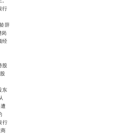
生。
银行
龄辞
键岗
顾经
持股
持股
股东
从
终遭
约
银行
徽商