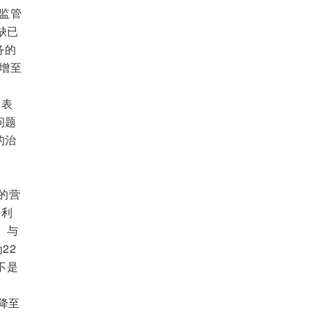
监管
缺已
务的
猛增至
的表
问题
的治
的营
动利
。与
22
不是
降至