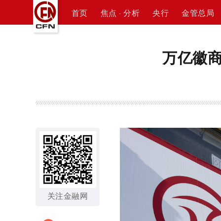
首页
焦点 · 分析
央行
金管总局
万亿徽
关注金融网