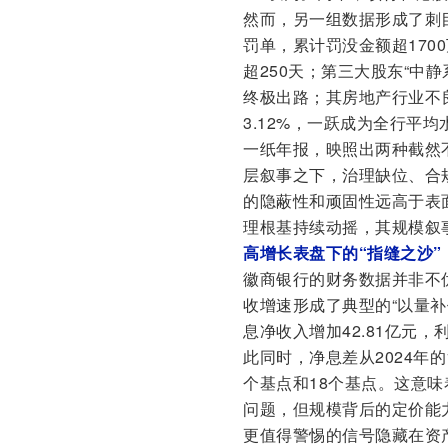
然而，另一组数据形成了刺目
罚单，累计罚没金额超170
超250天；第三大股东“中静
终极出路；其房地产行业不良贷
3.12%，一跃成为全行平均
一纸年报，映照出两种截然
层叙事之下，治理缺位、合
的隐蔽性和顽固性远高于表
理根基持续动摇，其规模叙
高增长表盘下的“指缝之沙
徽商银行的财务数据并非不优
收增速形成了典型的“以量
息净收入增加42.81亿元
此同时，净息差从2024年的1
个基点和18个基点。这意
问题，但规模背后的定价能
更值得警惕的信号隐藏在资