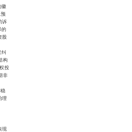
的徽
元预
的诉
杉的
资股
权纠
结构
股权投
期非
和稳
治理
表现