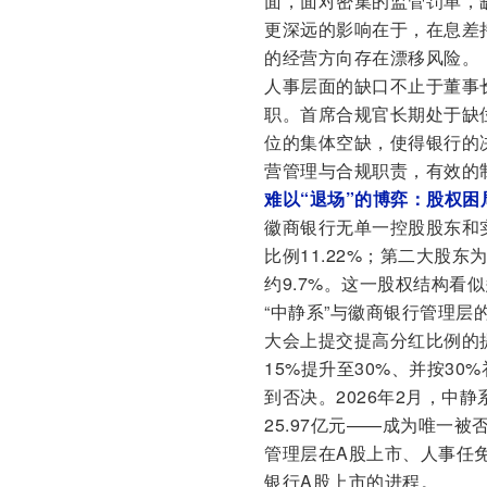
面，面对密集的监管罚单，
更深远的影响在于，在息差
的经营方向存在漂移风险。
人事层面的缺口不止于董事长
职。首席合规官长期处于缺位
位的集体空缺，使得银行的
营管理与合规职责，有效的
难以“退场”的博弈：股权困
徽商银行无单一控股股东和
比例11.22%；第二大股东
约9.7%。这一股权结构看
“中静系”与徽商银行管理层
大会上提交提高分红比例的提
15%提升至30%、并按30
到否决。2026年2月，中
25.97亿元——成为唯一
管理层在A股上市、人事任
银行A股上市的进程。