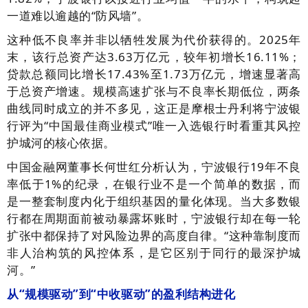
一道难以逾越的“防风墙”。
这种低不良率并非以牺牲发展为代价获得的。2025年
末，该行总资产达3.63万亿元，较年初增长16.11%；
贷款总额同比增长17.43%至1.73万亿元，增速显著高
于总资产增速。规模高速扩张与不良率长期低位，两条
曲线同时成立的并不多见，这正是摩根士丹利将宁波银
行评为“中国最佳商业模式”唯一入选银行时看重其风控
护城河的核心依据。
中国金融网董事长何世红分析认为，宁波银行19年不良
率低于1%的纪录，在银行业不是一个简单的数据，而
是一整套制度内化于组织基因的量化体现。当大多数银
行都在周期面前被动暴露坏账时，宁波银行却在每一轮
扩张中都保持了对风险边界的高度自律。“这种靠制度而
非人治构筑的风控体系，是它区别于同行的最深护城
河。”
从“规模驱动”到“中收驱动”的盈利结构进化