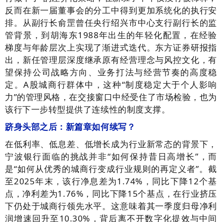
反而在新一届董事会的分工中得到更加系统化的执行安
排。从副行长俞罡曾任央行绍兴市中心支行副行长的监
管背景，到胡海东1988年出生的年轻化配置，在经验
梯度与年龄层次上实现了渐进式迭代。东方证券研报指
出，新任管理层深度继承原有经营理念与风控文化，有
望保持公司战略方向、业务打法与经营节奏的高度稳
定。A股城商行群体中，这种“制度稳定大于个人影响
力”的管理风格，在交接窗口中经受住了市场检验，也为
该行下一步转型提供了连续性的制度支撑。
跻身头部之后：新篇章如何续写？
在低利率、低息差、低增长成为行业新常态的背景下，
宁波银行面临的挑战并非“如何保持昔日高增长”，而
是“如何从优秀的城商行变成行业规则的再定义者”。截
至2025年末，该行净息差为1.74%，同比下降12个基
点，净利差为1.76%，同比下降15个基点，在行业挤压
下仍处于城商行领先水平。这意味着其一季度归母净利
润增速回升至10.30%，背后离不开数字化提效与中间