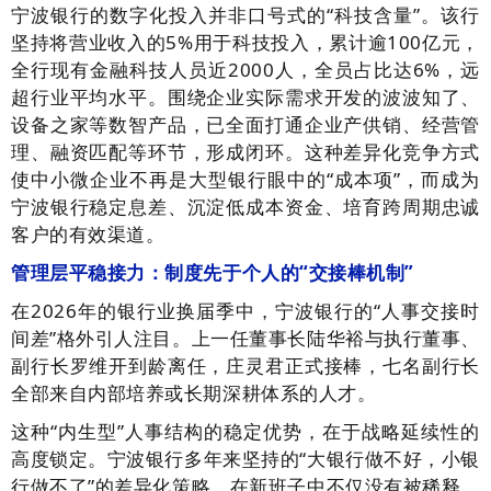
宁波银行的数字化投入并非口号式的“科技含量”。该行
坚持将营业收入的5%用于科技投入，累计逾100亿元，
全行现有金融科技人员近2000人，全员占比达6%，远
超行业平均水平。围绕企业实际需求开发的波波知了、
设备之家等数智产品，已全面打通企业产供销、经营管
理、融资匹配等环节，形成闭环。这种差异化竞争方式
使中小微企业不再是大型银行眼中的“成本项”，而成为
宁波银行稳定息差、沉淀低成本资金、培育跨周期忠诚
客户的有效渠道。
管理层平稳接力：制度先于个人的“交接棒机制”
在2026年的银行业换届季中，宁波银行的“人事交接时
间差”格外引人注目。上一任董事长陆华裕与执行董事、
副行长罗维开到龄离任，庄灵君正式接棒，七名副行长
全部来自内部培养或长期深耕体系的人才。
这种“内生型”人事结构的稳定优势，在于战略延续性的
高度锁定。宁波银行多年来坚持的“大银行做不好，小银
行做不了”的差异化策略，在新班子中不仅没有被稀释，