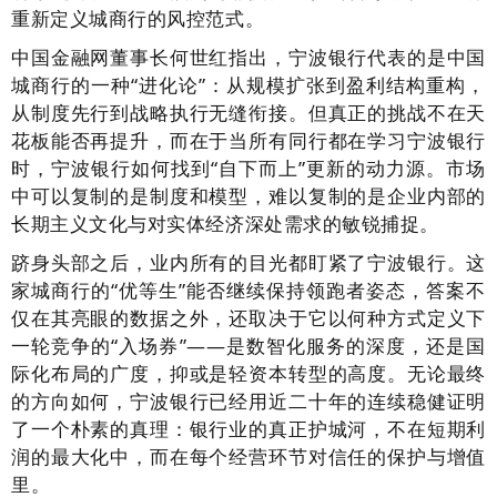
重新定义城商行的风控范式。
中国金融网董事长何世红指出，宁波银行代表的是中国
城商行的一种“进化论”：从规模扩张到盈利结构重构，
从制度先行到战略执行无缝衔接。但真正的挑战不在天
花板能否再提升，而在于当所有同行都在学习宁波银行
时，宁波银行如何找到“自下而上”更新的动力源。市场
中可以复制的是制度和模型，难以复制的是企业内部的
长期主义文化与对实体经济深处需求的敏锐捕捉。
跻身头部之后，业内所有的目光都盯紧了宁波银行。这
家城商行的“优等生”能否继续保持领跑者姿态，答案不
仅在其亮眼的数据之外，还取决于它以何种方式定义下
一轮竞争的“入场券”——是数智化服务的深度，还是国
际化布局的广度，抑或是轻资本转型的高度。无论最终
的方向如何，宁波银行已经用近二十年的连续稳健证明
了一个朴素的真理：银行业的真正护城河，不在短期利
润的最大化中，而在每个经营环节对信任的保护与增值
里。