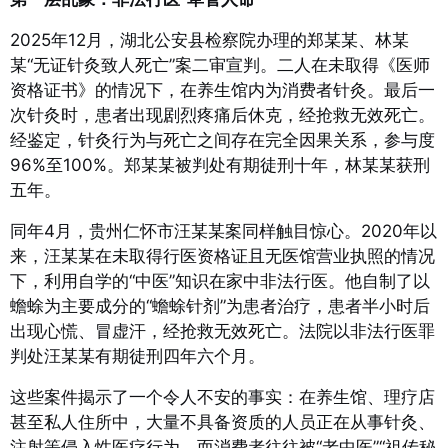
2025年12月，湖北公安县检察院办理的郑某某、林某
某“无证针灸致人死亡”案二审宣判。二人在未取得《医师
资格证书》的情况下，在养生馆内为消费者针灸。最后一
次针灸时，患者出现剧烈疼痛后休克，经抢救无效死亡。
经鉴定，针灸行为与死亡之间存在完全因果关系，参与度
96%至100%。郑某某被判处有期徒刑十年，林某某获刑
五年
。
同年4月，贵州仁怀市汪某某案同样触目惊心。2020年以
来，汪某某在未取得行医资格证且无医馆营业执照的情况
下，利用自学的“中医”知识在家中非法行医。他自制了以
蟾蜍为主要成分的“蟾蜍针剂”为患者治疗，患者半小时后
出现心慌、冒虚汗，经抢救无效死亡
。法院以非法行医罪
判处汪某某有期徒刑四年六个月
。
这些案件揭示了一个令人不安的事实：在养生馆、理疗店
甚至私人住所中，大量不具备资质的人员正在从事针灸、
注射等侵入性医疗行为，而消费者往往被“老中医”“祖传秘