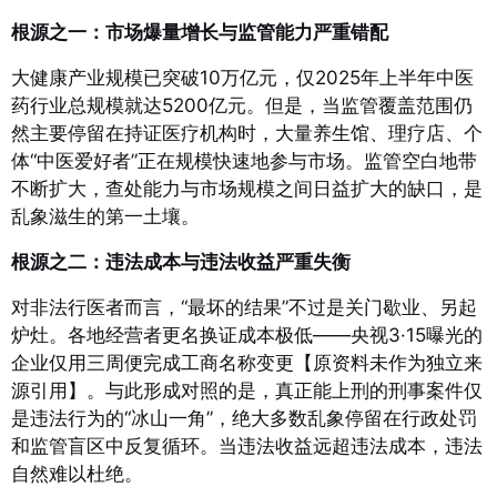
根源之一：市场爆量增长与监管能力严重错配
大健康产业规模已突破10万亿元，仅2025年上半年中医
药行业总规模就达5200亿元
。但是，当监管覆盖范围仍
然主要停留在持证医疗机构时，大量养生馆、理疗店、个
体“中医爱好者”正在规模快速地参与市场。监管空白地带
不断扩大，查处能力与市场规模之间日益扩大的缺口，是
乱象滋生的第一土壤。
根源之二：违法成本与违法收益严重失衡
对非法行医者而言，“最坏的结果”不过是关门歇业、另起
炉灶。各地经营者更名换证成本极低——央视3·15曝光的
企业仅用三周便完成工商名称变更【原资料未作为独立来
源引用】。与此形成对照的是，真正能上刑的刑事案件仅
是违法行为的“冰山一角”，绝大多数乱象停留在行政处罚
和监管盲区中反复循环。当违法收益远超违法成本，违法
自然难以杜绝。