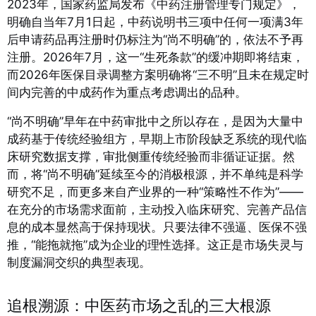
2023年，国家药监局发布《中药注册管理专门规定》，
明确自当年7月1日起，中药说明书三项中任何一项满3年
后申请药品再注册时仍标注为“尚不明确”的，依法不予再
注册
。2026年7月，这一“生死条款”的缓冲期即将结束，
而2026年医保目录调整方案明确将“三不明”且未在规定时
间内完善的中成药作为重点考虑调出的品种
。
“尚不明确”早年在中药审批中之所以存在，是因为大量中
成药基于传统经验组方，早期上市阶段缺乏系统的现代临
床研究数据支撑，审批侧重传统经验而非循证证据
。然
而，将“尚不明确”延续至今的消极根源，并不单纯是科学
研究不足，而更多来自产业界的一种“策略性不作为”——
在充分的市场需求面前，主动投入临床研究、完善产品信
息的成本显然高于保持现状。只要法律不强逼、医保不强
推，“能拖就拖”成为企业的理性选择。这正是市场失灵与
制度漏洞交织的典型表现。
追根溯源：中医药市场之乱的三大根源