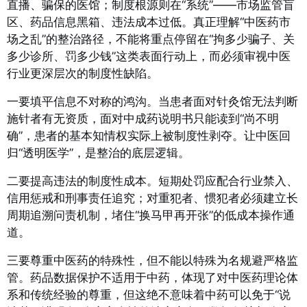
直播、骗保的医馆；制度根源则在“系统”——市场监管盲
区、药品信息黑箱、违法成本过低。真正理解“中医药市
场之乱”的整治路径，不能将重点停留在“拘多少骗子、关
多少诊所、罚多少钱”这类表面行动上，而必须审视中医
行业更深层次的制度性缺陷。
一要填平信息不对称的鸿沟。当患者面对针灸馆无法判断
施针者有无资质，面对中成药说明书只能读到“尚不明
确”，患者的基本知情权实际上被制度性剥夺。让中医回
归“透明医学”，是整治的底层逻辑。
二要提高违法的制度性成本。短期处罚应配合行业禁入、
信用惩戒和刑事责任追究；对重犯者、惯犯者必须建立长
周期追溯问责机制，堵住“换马甲再开张”的低成本操作通
道。
三要尊重中医药的特殊性，但不能以特殊为名规避严格监
管。药品数据保护不适用于中药，体现了对中医药理论体
系和传统经验的尊重，但这绝不意味着中药可以免于“说