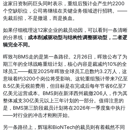
这家日资制药巨头同时表示，重组后预计会产生约2200
个空缺职位，公司将继续在关键业务领域进行招聘。
——
先裁后招，不是撤退，而是换血。
如果仔细梳理这12家企业的裁员动因，可以看到一条清晰
的分界线：
成本削减驱动型与结构性调整驱动型，二者逻
辑完全不同。
晖致与BMS走的是第一条路径。2月26日，晖致公布了为
期三年的全球战略重组计划，核心内容是裁减约10%的全
球员工——截至2025年晖致全球员工总数约3.2万人，这
意味着约3200个岗位将受影响。
这轮重组预计带来7亿至
8.5亿美元税前费用，但目标是在完成后每年节省6亿至7
亿美元运营成本。
BMS则在新泽西州裁撤206人，作为其
整体减支30亿美元以上三年计划的一部分。值得注意的
是，BMS第三阶段裁员计划将在2026年一季度集中执行
——对行业的冲击才刚刚开始。
另一条路径上，辉瑞和BioNTech的裁员则有着截然不同