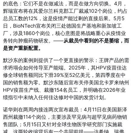
的底色：它们不是在做减法，而是在做方向切换。4月，
辉瑞宣布将在其爱尔兰科克郡工厂裁减102个岗位，约占
总员工数的12%，这是疫情产能过剩的直接后果。
5月5
日，BioNTech宣布关闭三处德国生产基地和新加坡工
厂，涉及1860个岗位，核心意图是将战略重心从疫情业
务转向肿瘤药物研发。
——
从裁员中看到的不是萎缩，而
是资产重新配置。
默沙东的案例则提供了一个更直接的警示：王牌产品的需
求坍塌会如何传导至产能端。2025年，其HPV疫苗佳达
修全球销售额同比下滑39%至52亿美元，第四季度在中
国的销售额为零。
默沙东随后宣布关停美国北卡罗来纳州
HPV疫苗生产线、裁撤154名员工，并明确在2026年业
绩指引中未纳入任何佳达修对中国的发货计划。
诺华则在两周内接连两次宣布裁员：4月11日在美国新泽
西州裁撤114个岗位，主要涉及罕见病与超罕见病药物销
售团队；5月15日又针对全球生物医学研究部门实施裁
减。
这两轮收缩背后有一个共同前提——达希纳、瑞弗