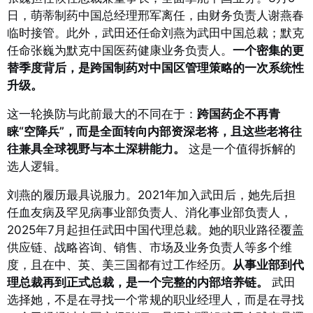
日，萌蒂制药中国总经理邢军离任，由财务负责人谢燕春
临时接管。此外，武田还任命刘燕为武田中国总裁；默克
任命张巍为默克中国医药健康业务负责人。
一个密集的更
替季度背后，是跨国制药对中国区管理策略的一次系统性
升级。
这一轮换防与此前最大的不同在于：
跨国药企不再青
睐“空降兵”，而是全面转向内部资深老将，且这些老将往
往兼具全球视野与本土深耕能力。
这是一个值得拆解的
选人逻辑。
刘燕的履历最具说服力。2021年加入武田后，她先后担
任血友病及罕见病事业部负责人、消化事业部负责人，
2025年7月起担任武田中国代理总裁。
她的职业路径覆盖
供应链、战略咨询、销售、市场及业务负责人等多个维
度，且在中、英、美三国都有过工作经历。
从事业部到代
理总裁再到正式总裁，是一个完整的内部培养链。
武田
选择她，不是在寻找一个常规的职业经理人，而是在寻找