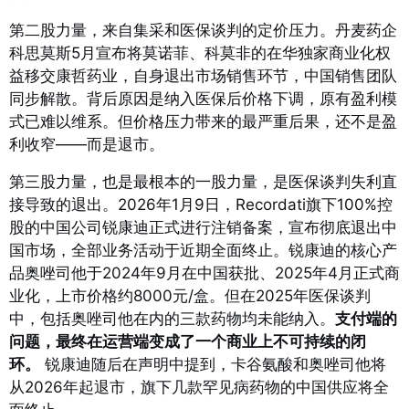
第二股力量，来自集采和医保谈判的定价压力。丹麦药企
科思莫斯5月宣布将莫诺菲、科莫非的在华独家商业化权
益移交康哲药业，自身退出市场销售环节，中国销售团队
同步解散。背后原因是纳入医保后价格下调，原有盈利模
式已难以维系。但价格压力带来的最严重后果，还不是盈
利收窄——而是退市。
第三股力量，也是最根本的一股力量，是医保谈判失利直
接导致的退出。2026年1月9日，Recordati旗下100%控
股的中国公司锐康迪正式进行注销备案，宣布彻底退出中
国市场，全部业务活动于近期全面终止。
锐康迪的核心产
品奥唑司他于2024年9月在中国获批、2025年4月正式商
业化，上市价格约8000元/盒。但在2025年医保谈判
中，包括奥唑司他在内的三款药物均未能纳入。
支付端的
问题，最终在运营端变成了一个商业上不可持续的闭
环。
锐康迪随后在声明中提到，卡谷氨酸和奥唑司他将
从2026年起退市，旗下几款罕见病药物的中国供应将全