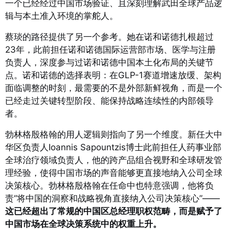
一个已经经过中国市场验证、且深刻理解武田全球产品逻
辑与本土准入环境的掌舵人。
蔡琰的路径提供了另一个参考。她在诺和诺德扎根超过
23年，此前担任诺和诺德国际运营部市场、医学与注册
负责人，深度参与过诺和诺德中国本土化布局的关键节
点。诺和诺德的选择表明：在GLP-1赛道增速放缓、架构
面临调整的时刻，最需要的不是外部新鲜视角，而是一个
已经走过关键转型阶段、能保持战略连续性的内部领导
者。
勃林格殷格翰的用人逻辑则指向了另一个维度。新任大中
华区负责人Ioannis Sapountzis博士此前担任人药事业部
全球治疗领域负责人，他的跨产品组合视野和全球研发管
理经验，使得中国市场的声音能够更直接地纳入公司全球
决策核心。
勃林格殷格翰在任命中也特意强调，他将负
责“将中国的洞察和战略视角直接纳入公司决策核心”——
这已经超出了常规的中国区总经理职权范畴，而是赋予了
中国市场在全球决策系统中的权重上升。