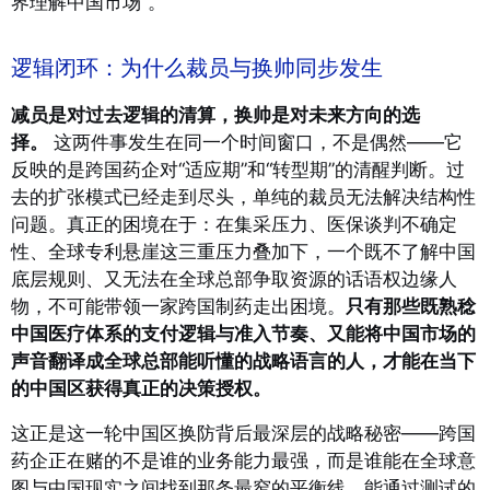
界理解中国市场”。
逻辑闭环：为什么裁员与换帅同步发生
减员是对过去逻辑的清算，换帅是对未来方向的选
择。
这两件事发生在同一个时间窗口，不是偶然——它
反映的是跨国药企对“适应期”和“转型期”的清醒判断。过
去的扩张模式已经走到尽头，单纯的裁员无法解决结构性
问题。真正的困境在于：在集采压力、医保谈判不确定
性、全球专利悬崖这三重压力叠加下，一个既不了解中国
底层规则、又无法在全球总部争取资源的话语权边缘人
物，不可能带领一家跨国制药走出困境。
只有那些既熟稔
中国医疗体系的支付逻辑与准入节奏、又能将中国市场的
声音翻译成全球总部能听懂的战略语言的人，才能在当下
的中国区获得真正的决策授权。
这正是这一轮中国区换防背后最深层的战略秘密——跨国
药企正在赌的不是谁的业务能力最强，而是谁能在全球意
图与中国现实之间找到那条最窄的平衡线。能通过测试的