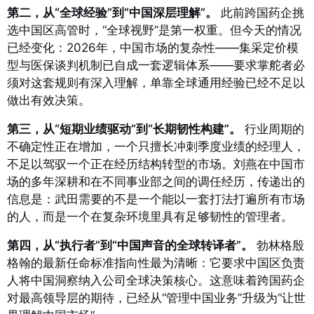
第二，从“全球经验”到“中国深层理解”。
此前跨国药企挑
选中国区高管时，“全球视野”是第一权重。但今天的情况
已经变化：2026年，中国市场的复杂性——集采定价模
型与医保谈判机制已自成一套逻辑体系——要求掌舵者必
须对这套规则有深入理解，单靠全球通用经验已经不足以
做出有效决策。
第三，从“短期业绩驱动”到“长期韧性构建”。
行业周期的
不确定性正在增加，一个只擅长冲刺季度业绩的经理人，
不足以驾驭一个正在经历结构转型的市场。刘燕在中国市
场的多年深耕和在不同事业部之间的调任经历，传递出的
信息是：武田需要的不是一个能以一套打法打遍所有市场
的人，而是一个在复杂环境里具有足够韧性的管理者。
第四，从“执行者”到“中国声音的全球转译者”。
勃林格殷
格翰的最新任命标准指向性最为清晰：它要求中国区负责
人将中国洞察纳入公司全球决策核心。这意味着跨国药企
对最高领导层的期待，已经从“管理中国业务”升级为“让世