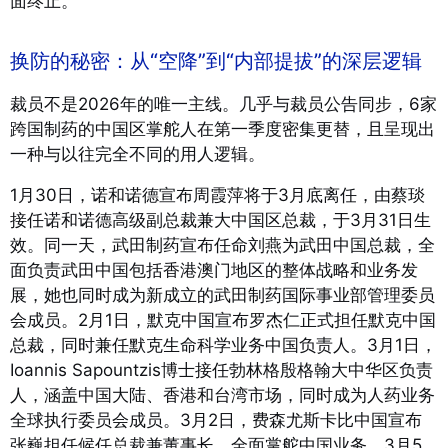
面终止。
换防的秘密：从“空降”到“内部提拔”的深层逻辑
裁员不是2026年的唯一主线。几乎与裁员公告同步，6家
跨国制药的中国区掌舵人在第一季度密集更替，且呈现出
一种与以往完全不同的用人逻辑。
1月30日，诺和诺德宣布周霞萍将于3月底离任，由蔡琰
接任诺和诺德高级副总裁兼大中国区总裁，于3月31日生
效。
同一天，武田制药宣布任命刘燕为武田中国总裁，全
面负责武田中国包括香港澳门地区的整体战略和业务发
展，她也同时成为新成立的武田制药国际事业部管理委员
会成员。
2月1日，默克中国宣布罗杰仁正式担任默克中国
总裁，同时兼任默克生命科学业务中国负责人。
3月1日，
Ioannis Sapountzis博士接任勃林格殷格翰大中华区负责
人，涵盖中国大陆、香港和台湾市场，同时成为人药业务
全球执行委员会成员。
3月2日，费森尤斯卡比中国宣布
张巍担任候任总裁兼董事长，全面掌舵中国业务。3月5