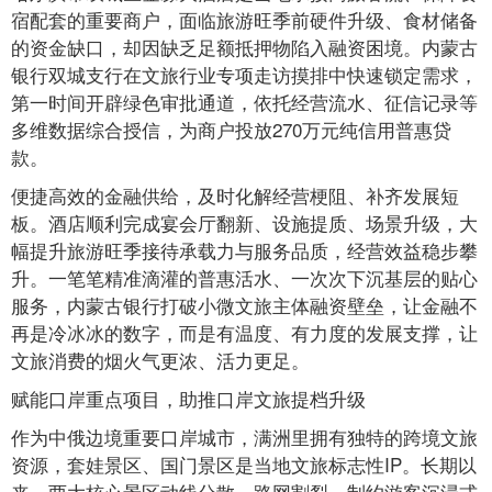
宿配套的重要商户，面临旅游旺季前硬件升级、食材储备
的资金缺口，却因缺乏足额抵押物陷入融资困境。内蒙古
银行双城支行在文旅行业专项走访摸排中快速锁定需求，
第一时间开辟绿色审批通道，依托经营流水、征信记录等
多维数据综合授信，为商户投放270万元纯信用普惠贷
款。
便捷高效的金融供给，及时化解经营梗阻、补齐发展短
板。酒店顺利完成宴会厅翻新、设施提质、场景升级，大
幅提升旅游旺季接待承载力与服务品质，经营效益稳步攀
升。一笔笔精准滴灌的普惠活水、一次次下沉基层的贴心
服务，内蒙古银行打破小微文旅主体融资壁垒，让金融不
再是冷冰冰的数字，而是有温度、有力度的发展支撑，让
文旅消费的烟火气更浓、活力更足。
赋能口岸重点项目，助推口岸文旅提档升级
作为中俄边境重要口岸城市，满洲里拥有独特的跨境文旅
资源，套娃景区、国门景区是当地文旅标志性IP。长期以
来，两大核心景区动线分散、路网割裂，制约游客沉浸式