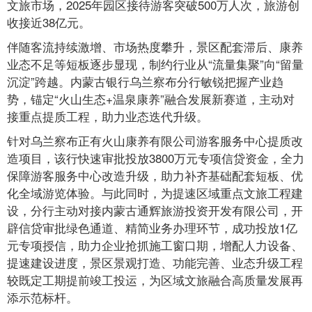
文旅市场，2025年园区接待游客突破500万人次，旅游创
收接近38亿元。
伴随客流持续激增、市场热度攀升，景区配套滞后、康养
业态不足等短板逐步显现，制约行业从“流量集聚”向“留量
沉淀”跨越。内蒙古银行乌兰察布分行敏锐把握产业趋
势，锚定“火山生态+温泉康养”融合发展新赛道，主动对
接重点提质工程，助力业态迭代升级。
针对乌兰察布正有火山康养有限公司游客服务中心提质改
造项目，该行快速审批投放3800万元专项信贷资金，全力
保障游客服务中心改造升级，助力补齐基础配套短板、优
化全域游览体验。与此同时，为提速区域重点文旅工程建
设，分行主动对接内蒙古通辉旅游投资开发有限公司，开
辟信贷审批绿色通道、精简业务办理环节，成功投放1亿
元专项授信，助力企业抢抓施工窗口期，增配人力设备、
提速建设进度，景区景观打造、功能完善、业态升级工程
较既定工期提前竣工投运，为区域文旅融合高质量发展再
添示范标杆。