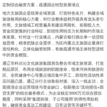
定制综合融资方案，疏通国企转型发展堵点
地方文旅国企是统筹全域资源、打造特色名片、构建全域
旅游格局的核心力量，对行业整体提档升级具有龙头牵引
作用。文旅领域工程普遍具有建设周期长、前期投入大、
资金回笼慢的行业特征，阶段性周转压力长期制约市场主
体发展。针对这一行业痛点，内蒙古银行跳出单一信贷投
放思维，精准把脉企业需求，为区内重点文旅国企量身打
造结构化、立体化融资矩阵，有效疏通市场主体转型进程
中的资金梗阻。
通辽市科尔沁文化旅游集团肩负整合市域文旅资源、打造
精品景区、布局全域旅游的职能使命，悦来河休闲旅游街
区、全民健身中心等重点项目集中开工，阶段性流动性承
压问题凸显。通辽分行主动靠前对接、深入一线走访，全
面摸清企业运营现状与资金缺口，创新推出“流动授信+固
贷支撑”的组合服务模式，为企业核定3000万元综合授信
额度，同时采用“集团担保、子公司随用”的弹性用款机
制，确保资金直达工程建设、日常运营等关键环节。