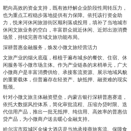
靶向高效的资金支持，既有效纾解企业阶段性周转压力，
也为重点工程稳步落地提供有力保障。依托该行资金助
力，悦来河休闲旅游街区顺利落成投用，填补了当地城市
休闲文旅业务的空白，丰富群众就近休闲、近郊出游消费
场景，持续完善市域文旅功能布局。
深耕普惠金融服务，焕发小微文旅经营活力
文旅产业的烟火底蕴，根植于遍布城乡的餐饮、住宿、休
闲服务等小微市场主体。作为产业链条的末梢单元，广大
小微商户是丰富消费供给、承接客流资源、展示地域风貌
的重要载体，但普遍存在轻资产、缺抵押、融资难的现实
瓶颈。
针对小微文旅主体融资壁垒，内蒙古银行深耕普惠赛道，
依托大数据风控体系，简化审批流程、压缩办贷时限、迭
代信用产品，推出一批无抵押、纯信用、高效率的普惠信
贷产品，为小微商户送去暖心金融支持。
哈尔滨市双城区金缘大酒店是当地承接商旅客流、保障食