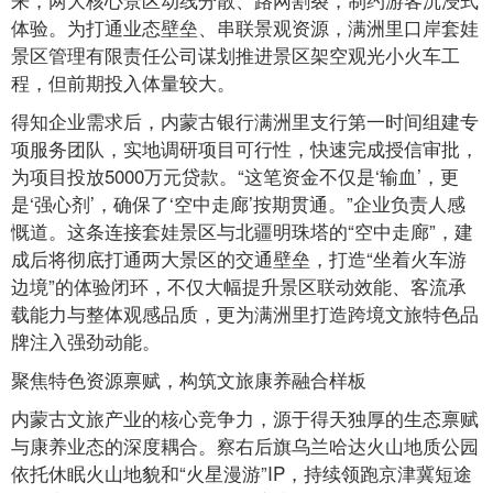
体验。为打通业态壁垒、串联景观资源，满洲里口岸套娃
景区管理有限责任公司谋划推进景区架空观光小火车工
程，但前期投入体量较大。
得知企业需求后，内蒙古银行满洲里支行第一时间组建专
项服务团队，实地调研项目可行性，快速完成授信审批，
为项目投放5000万元贷款。“这笔资金不仅是‘输血’，更
是‘强心剂’，确保了‘空中走廊’按期贯通。”企业负责人感
慨道。这条连接套娃景区与北疆明珠塔的“空中走廊”，建
成后将彻底打通两大景区的交通壁垒，打造“坐着火车游
边境”的体验闭环，不仅大幅提升景区联动效能、客流承
载能力与整体观感品质，更为满洲里打造跨境文旅特色品
牌注入强劲动能。
聚焦特色资源禀赋，构筑文旅康养融合样板
内蒙古文旅产业的核心竞争力，源于得天独厚的生态禀赋
与康养业态的深度耦合。察右后旗乌兰哈达火山地质公园
依托休眠火山地貌和“火星漫游”IP，持续领跑京津冀短途