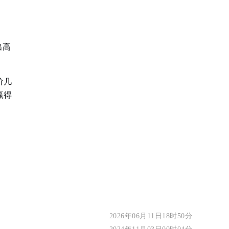
出高
价几
赢得
2026年06月11日18时50分