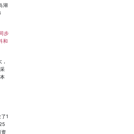
岛湖
8
同步
料和
大，
前采
的本
了1
25
用资