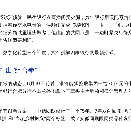
“双绿”债券，民生银行在直播间卖火腿，兴业银行用碳配额为
拉着你交水电费的时候顺便完成“低碳KPI”——同一时间，这
的细分领域里埋头攀爬，但他们的共同点是：一边盯紧央行降
零售转型要利润。
、数字化转型三个维度，挨个拆解四家银行的最新招式。
打出“组合拳”
域的动态。6月10日前后，淮河能源控股集团一笔30亿元的
信银行合肥分行不出意外地拿下了牵头主承销商和簿记管理人
是其创新方案——中信团队设计了一个“5年、7年双向回拨+动
票据”和“专项乡村振兴”两个标签，成了安徽同期限同类品种发