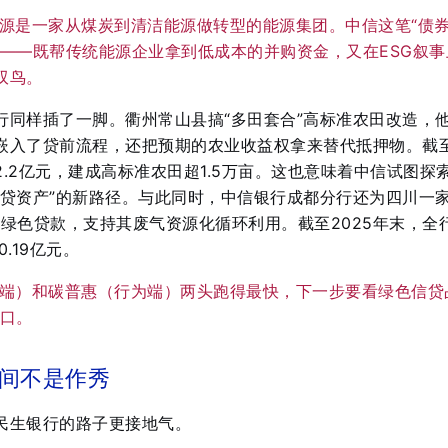
源是一家从煤炭到清洁能源做转型的能源集团。中信这笔“债券
拳——既帮传统能源企业拿到低成本的并购资金，又在ESG叙事
双鸟。
行同样插了一脚。衢州常山县搞“多田套合”高标准农田改造，
嵌入了贷前流程，还把预期的农业收益权拿来替代抵押物。截
.2亿元，建成高标准农田超1.5万亩
。这也意味着中信试图探
信贷资产”的新路径。与此同时，中信银行成都分行还为四川一
元绿色贷款，支持其废气资源化循环利用
。截至2025年末，全
.19亿元
。
端）和碳普惠（行为端）两头跑得最快，下一步要看绿色信贷
关口。
间不是作秀
民生银行的路子更接地气。