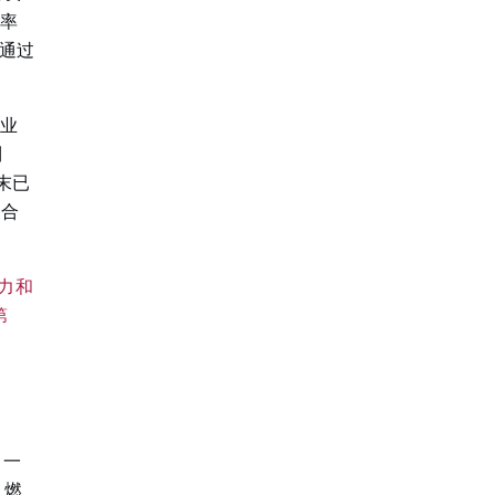
利率
通过
兴业
到
末已
M合
压力和
第
了一
、燃