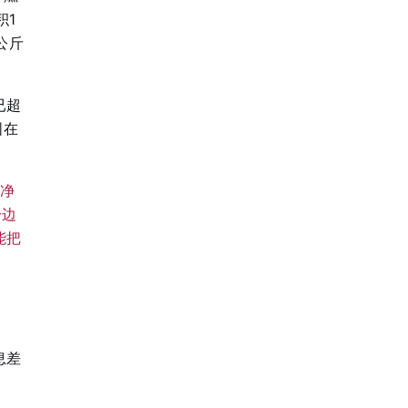
积1
公斤
已超
图在
年净
一边
能把
息差