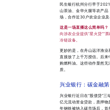
民生银行杭州分行早于202
山茶油、金华火腿等农产品，
场，合作近30户农业企业及
这是一场直播这么简单吗？
向涉农企业提供“星火贷”“
冷链设备。
更妙的是，在舟山远洋渔业
直接放了上千万授信。后来
购燃料油
。这些动作显然无
质。
兴业银行：碳金融第
兴业银行近日在“股债贷”
亿元流动资金贷款，质押物是
年钢铁被纳入碳市场后，首