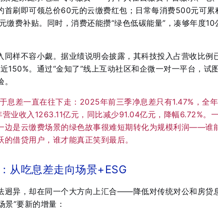
首刷即可领总价60元的云缴费红包；日常每消费500元可累
0元缴费补贴
。同时，消费还能攒“绿色低碳能量”，凑够年度10
入同样不容小觑。据业绩说明会披露，其科技投入占营收比例
近150%
。通过“金知了”线上互动社区和企微一对一平台，试
验
。
于息差一直在往下走：2025年前三季净息差只有1.47%，全
业收入1263.11亿元，同比减少91.04亿元，降幅6.72%
。
一边是云缴费场景的绿色故事很难短期转化为规模利润——谁
跃的借贷用户，谁才能真正笑到最后。
：从吃息差走向场景+ESG
法迥异，却在同一个大方向上汇合——降低对传统对公和房贷
场景”要新的增量：