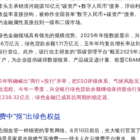
头主承销淮河能源10亿元“碳资产+数字人民币”债券，浮动
收益率直接挂钩，被称作全国首单“数字人民币+碳资产”债券
。
的金融属性直接拉到一级和二级市场。
绿色金融领域具有领先的规模优势。2025年年报数据显示，
46万亿元，绿色贷款余额1.11万亿元，五年年均复合增长率达
银行首位
。此外，该行自主研发的“双碳管理平台”截至2025年
万户，为企业提供碳排数据核算、产品碳足迹计量、欧盟CBA
25年明确喊出“商行+投行”并举，把ESG评级体系、气候风险
批流程。今年一季度，兴业银行绿色贷款余额继续保持股份行
至238.32亿元，绿色金融已成其抗周期的稳定器
。
费中“抠”出绿色权益
毛细血管一样细密的零售网络。6月10日前后，光大银行官宣
心场景是家庭水电燃气等缴费——持卡人在云缴费平台缴水、电