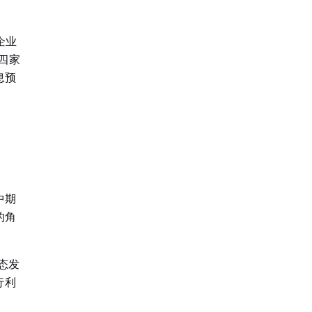
企业
四家
息预
中期
的角
态发
行利