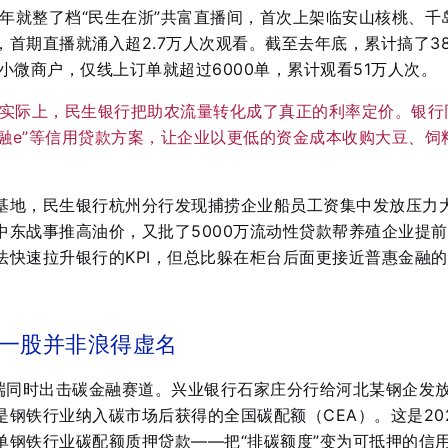
1年就整了档“民生在浙”共富直播间，首次上架临安山核桃、千
首期直播就涌入超2.7万人次观看
。截至去年底，累计搞了3
小微商户，仅线上订单就超过6000单，累计观看51万人次
。
实际上，民生银行把助农流量转化成了真正的利率定价。银行
票融e”等信用贷款方案，让企业以更低的资金成本收购大豆、饲
基地，民生银行杭州分行发现捕捞企业船员工资集中发放压力
中东战事推高油价，又批了5000万流动性贷款帮养殖企业提
法快速拉升银行的KPI，但总比躲在柜台后面更接近普惠金融
一股并非浪得虚名
三端同时出击碳金融赛道。兴业银行石家庄分行给河北某钢企发放
钢铁行业纳入碳市场后获得的全国碳配额（CEA）。这是20
单钢铁行业碳配额质押贷款——把“排碳额度”变为可抵押的信