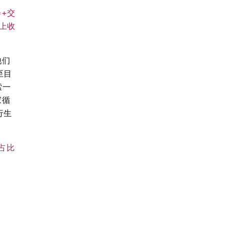
+交
上收
他们
至目
索一
家循
行生
占比