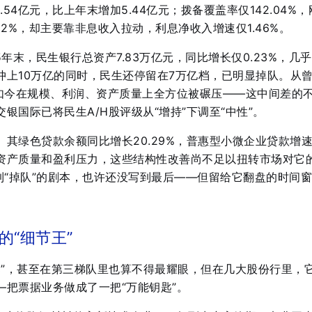
1.54亿元，比上年末增加5.44亿元；拨备覆盖率仅142.04%
82%，却主要靠非息收入拉动，利息净收入增速仅1.46%。
年末，民生银行总资产7.83万亿元，同比增长仅0.23%，几
冲上10万亿的同时，民生还停留在7万亿档，已明显掉队
。从
到如今在规模、利润、资产质量上全方位被碾压——这中间差的
银国际已将民生A/H股评级从“增持”下调至“中性”
。
其绿色贷款余额同比增长20.29%，普惠型小微企业贷款增
资产质量和盈利压力，这些结构性改善尚不足以扭转市场对它
到“掉队”的剧本，也许还没写到最后——但留给它翻盘的时间窗
的“细节王”
部”，甚至在第三梯队里也算不得最耀眼，但在几大股份行里，
—把票据业务做成了一把“万能钥匙”。