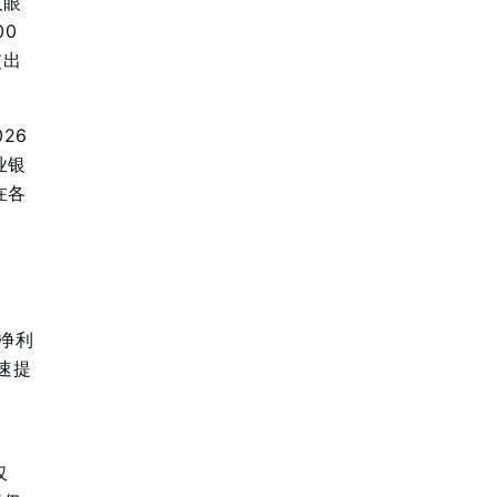
人眼
00
交出
26
业银
在各
母净利
增速提
仅