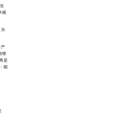
、生
A规
，兴
资产
润增
再是
：能
至