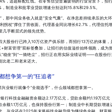
394%，远超标配红线。在零售信贷普遍疲弱的行业背景下，招
%，制造业和批零业贷款增速分别达到15.8%和29.5%
。
”，那中间业务收入就是“安全气囊”。在净息差持续承压的大
利拐杖”撑住了营收面。代理基金同比增长62.7%，代理信托
队里几乎断层式的领先优势
。
四大股份行已跨入10万亿资产俱乐部，而招行13万亿的体量，
之王+财富管理”双标签叠加，让招行的估值溢价始终领跑，成为
从“稳坐”到“一骑绝尘”，招行正在用实际业绩证明——在股份行
能比老二和老末还大。
都想争第一的“狂追者”
那兴业银行就像个“全能选手”，什么领域都想拿第一。
银行科技金融融资余额达2.17万亿元，贷款余额约1.19万亿元
余额1.1万亿元，也保持股份行第一；制造业中长期贷款增速
此，兴业还在2025年末将科技金融升级为继绿色金融、财富银