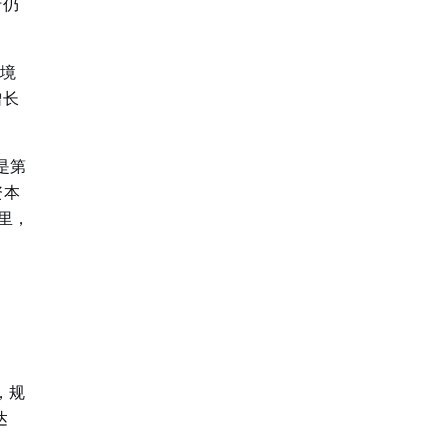
行仍
环境
增长
是第
资本
里，
，规
达