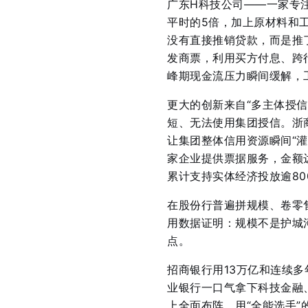
广东H科技公司——一家专
平时的5倍，加上原材料和
没有直接推销贷款，而是推
发商票，利用买方付息、跨
峰期现金流压力瞬间缓解，
更大的创新来自“多主体授
短、无法使用集团授信。浙
让集团整体信用资源瞬间“灌
家企业提供票据服务，金额达
累计支持实体经济投放逾80
在股份行普遍拼规模、卷零
用数据证明：规模不是护城
点。
招商银行用13万亿和连续多
业银行一口气拿下科技金融
上全面布阵，用“全能选手”