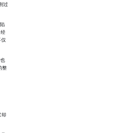
，刚过
乎陷
曾经
不仅
速也
的整
它却