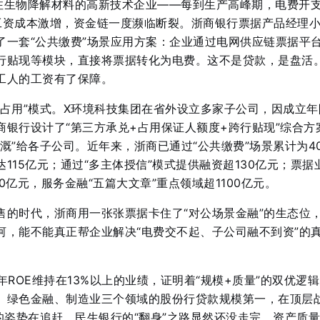
注生物降解材料的高新技术企业——每到生产高峰期，电费开
工资成本激增，资金链一度濒临断裂。浙商银行票据产品经理
了一套“公共缴费”场景应用方案：企业通过电网供应链票据平
行贴现等模块，直接将票据转化为电费
。这不是贷款，是盘活
工人的工资有了保障。
信占用”模式。X环境科技集团在省外设立多家子公司，因成立年
商银行设计了“第三方承兑+占用保证人额度+跨行贴现”综合方
溉”给各子公司
。近年来，浙商已通过“公共缴费”场景累计为4
115亿元；通过“多主体授信”模式提供融资超130亿元；票据
0亿元，服务金融“五篇大文章”重点领域超1100亿元
。
售的时代，浙商用一张张票据卡住了“对公场景金融”的生态位
河，能不能真正帮企业解决“电费交不起、子公司融不到资”的
年ROE维持在13%以上的业绩，证明着“规模+质量”的双优逻
、绿色金融、制造业三个领域的股份行贷款规模第一，在顶层
的姿势在追赶。民生银行的“翻身”之路显然还没走完，资产质