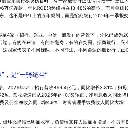
股市值登顶银行板块榜首时，有一家股份行正在悄悄做一件更让
96万亿存款，年化ROE始终维持在13.48%的高位，而且每赚1
东。这不是PPT上的五年规划，而是招商银行2026年一季报
扩容至4家（招行、兴业、中信、浦发）的背景下，分化已成为20
云端，有的在狂追，有的在翻身，有的在突围。招商银行、兴
—这四家代表了不同梯队、不同打法、不同命运的股份行，正
”，是“一骑绝尘”
2026年Q1，招行营收869.4亿元，同比增长3.81%；归
.52%。营收增速已从2025年的-0.1%转正，净利息收入同比
续费及佣金净收入同比增4.9%，财富管理手续费收入同比大增
，但环比降幅已明显收窄，负债端支撑力度显著增强。不良率