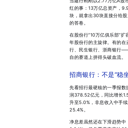
当建行刚刚以2.77万亿A
红的事：13万亿总资产，9.
块，就拿出30块直接分给股
的答卷。
在股份行“10万亿俱乐部”
年股份行的主旋律。有的在
行、民生银行、浙商银行—
自的赛道上拼得头破血流。
招商银行：不是“稳坐
先看招行最硬核的一季报数据。
润378.52亿元，同比增长1
升至5.0%，非息收入中手
25.4%
。
净息差虽然还在下滑趋势中