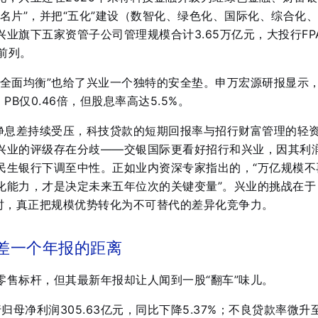
名片”，并把“五化”建设（数智化、绿色化、国际化、综合化
业旗下五家资管子公司管理规模合计3.65万亿元，大投行FP
前列
。
“全面均衡”也给了兴业一个独特的安全垫。申万宏源研报显示
倍、PB仅0.46倍，但股息率高达5.5%。
是净息差持续受压，科技贷款的短期回报率与招行财富管理的轻
兴业的评级存在分歧——交银国际更看好招行和兴业，因其利
民生银行下调至中性
。正如业内资深专家指出的，“万亿规模不
化能力，才是决定未来五年位次的关键变量”
。兴业的挑战在于
同时，真正把规模优势转化为不可替代的差异化竞争力。
只差一个年报的距离
零售标杆，但其最新年报却让人闻到一股“翻车”味儿。
归母净利润305.63亿元，同比下降5.37%；不良贷款率微升