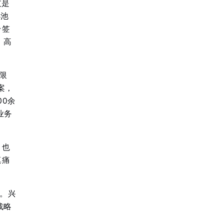
支是
小池
台签
。高
限
案，
00余
业务
，也
真痛
辑。兴
战略
量、