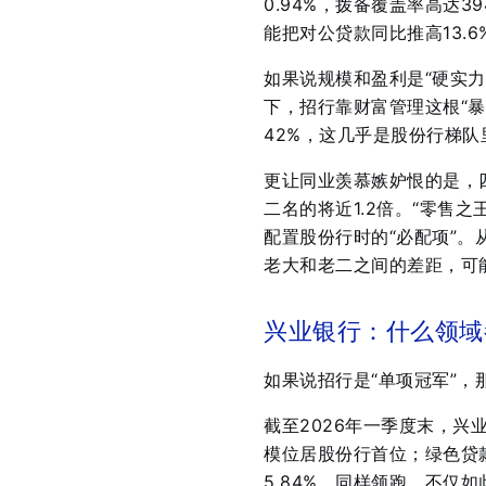
0.94%，拨备覆盖率高达
能把对公贷款同比推高13.6
如果说规模和盈利是“硬实力
下，招行靠财富管理这根“暴
42%，这几乎是股份行梯
更让同业羡慕嫉妒恨的是，
二名的将近1.2倍。“零售
配置股份行时的“必配项”。
老大和老二之间的差距，可
兴业银行：什么领域
如果说招行是“单项冠军”，
截至2026年一季度末，兴业
模位居股份行首位；绿色贷款
5.84%，同样领跑
。不仅如