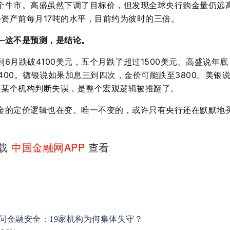
个牛市。高盛虽然下调了目标价，但发现全球央行购金量仍远
外资产前每月17吨的水平，目前约为彼时的三倍
。
—这不是预测，是结论。
到6月跌破4100美元，五个月跌了超过1500美元。高盛说年底
4400。德银说如果加息三到四次，金价可能跌至3800。美银
是某个机构判断失误，是整个宏观逻辑被推翻了。
金的定价逻辑也在变。唯一不变的，或许只有央行还在默默地
下载
中国金融网APP
查看
拷问金融安全：19家机构为何集体失守？