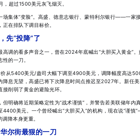
月，超过1500美元灰飞烟灭
。
一场集体“变脸”。高盛、德意志银行、蒙特利尔银行——一家
，正在排队下调目标价。
，先“投降”了
高调的看多声音之一，曾在2024年底喊出“大胆买入黄金”
。
志性的一刀。
价从5400美元/盎司大幅下调至4900美元，调降幅度高达50
内降息无望，高盛已将下次降息时间点推迟至2027年
。新任美
直接削弱了黄金的避险光环
。
，但明确将近期策略定性为“战术谨慎”，并警告若美联储年内
4400美元
。一个曾经喊出“大胆买入”的机构，现在说“谨慎”
的调降本身更重
。
，华尔街最狠的一刀