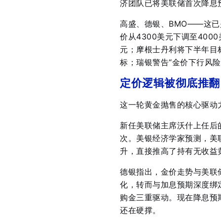
济团队已将美联储首次降息预
高盛、德银、BMO——这
价从4300美元下调至400
元
；摩根士丹利将下半年目标
标
；瑞银警告“金价下行风险
定价逻辑被彻底推翻
这一轮黄金抛售的核心驱动
新任美联储主席沃什上任后的
次
。美银经济学家预测，美
升，直接推高了持有无收益
德银指出，金价走势与美联
化，转而与加息预期深度绑
购金三重驱动。现在降息预
还在硬撑
。