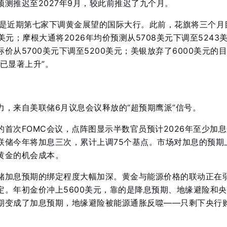
测推迟至2027年9月，较此前推迟了九个月
。
已是近期第七家下调黄金展望的国际大行。此前，花旗将三个月
0美元
；摩根大通将2026年均价预测从5708美元下调至5243
价从5700美元下调至5200美元
；美银放弃了6000美元的目
已显著上升”
。
力，来自美联储6月议息会议释放的“超预期鹰派”信号。
首次FOMC会议，点阵图显示半数官员预计2026年至少加息
联储今年将加息三次，累计上调75个基点
。市场对加息的预期
黄金的机会成本
。
储加息预期的绑定程度大幅加深
。黄金与能源价格的联动正在
定
。年初金价冲上5600美元，靠的是降息预期、地缘避险和
期变成了加息预期，地缘避险被能源通胀反噬——只剩下央行