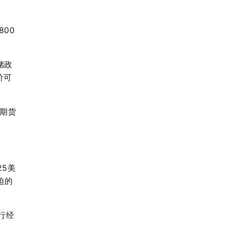
00
储政
价可
X期货
5美
迫的
行经