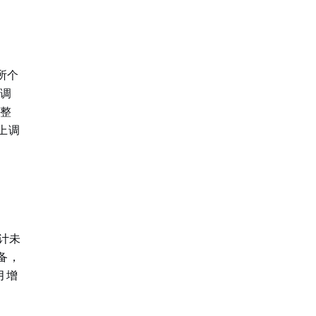
所个
上调
调整
上调
计未
备，
月增