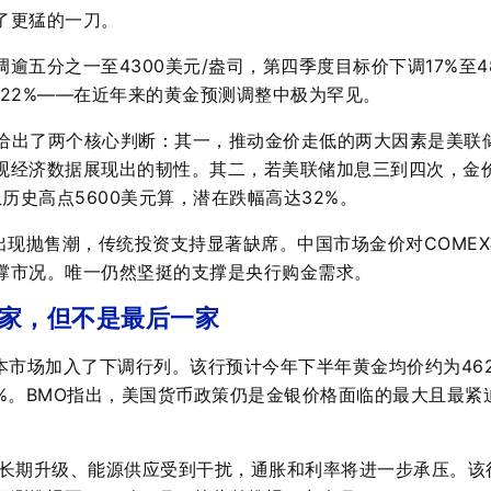
了更猛的一刀。
逾五分之一至4300美元/盎司，第四季度目标价下调17%至48
22%——在近年来的黄金预测调整中极为罕见
。
sueh给出了两个核心判断：其一，推动金价走低的两大因素是美联
观经济数据展现出的韧性
。其二，若美联储加息三到四次，金
从历史高点5600美元算，潜在跌幅高达32%
。
续出现抛售潮，传统投资支持显著缺席
。中国市场金价对COME
撑市况
。唯一仍然坚挺的支撑是央行购金需求
。
家，但不是最后一家
本市场加入了下调行列。该行预计今年下半年黄金均价约为462
%
。BMO指出，美国货币政策仍是金银价格面临的最大且最紧
势长期升级、能源供应受到干扰，通胀和利率将进一步承压
。该