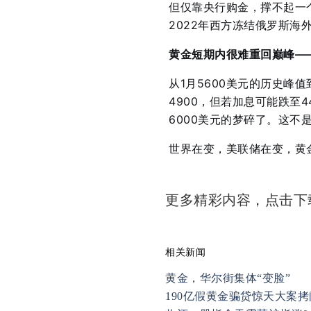
但仅靠央行购金，撑不起一
2022年西方冻结俄罗斯海
黄金短期内很难重回巅峰—
从1月5600美元的历史峰值
4900，但若加息可能跌至
6000美元的梦碎了
。这不
世界在变，美联储在变，黄
更多精彩内容，点击
相关新闻
黄金，华尔街集体“变脸”
190亿假黄金骗贷惊天大案