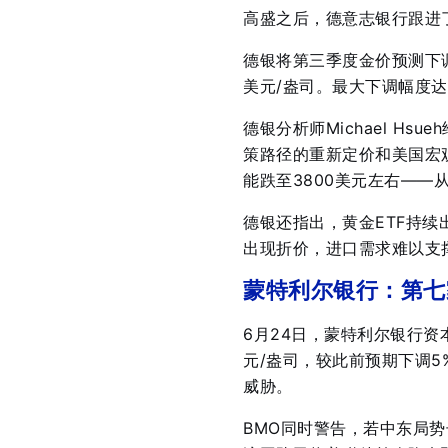
高盛之后，德意志银行跟进
德银将第三季度金价预测下调
美元/盎司
。最大下调幅度达
德银分析师Michael H
策路径的重新定价和美国宏
能跌至3800美元左右——
德银还指出，黄金ETF持
出现折价，进口需求难以支
蒙特利尔银行：第七
6月24日，蒙特利尔银行资
元/盎司，较此前预期下调5
威胁
。
BMO同时警告，若中东局