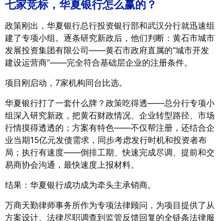
七家竞标，华夏银行怎么赢的？
政策刚出，华夏银行总行投资银行部和武汉分行就迅速组
建了专项小组。逐条研究新政后，他们判断：黄石市城市
发展投资集团有限公司——黄石市政府直属的“城市开发
建设运营商”
——完全符合基础层企业的注册条件。
项目刚启动，7家机构同台比选。
华夏银行打了一套什么牌？政策吃得透——总分行专项小
组深入研究新政，把黄石财政情况、企业转型路径、市场
行情摸得透透的
；方案有特色——不仅帮注册，还结合企
业当期15亿元发债需求，同步考虑发行时机和投资者布
局；执行有速度——倒排工期、快速完成尽调、提前和交
易商协会沟通，最快速度上报材料。
结果：华夏银行成功成为牵头主承销商
。
万商天勤律师事务所作为专项法律顾问，为项目提供了从
方案设计、法律尽职调查到监管反馈回复的全链条法律服