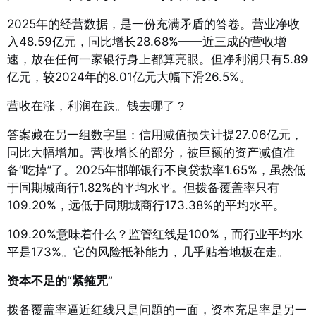
2025年的经营数据，是一份充满矛盾的答卷。营业净收
入48.59亿元，同比增长28.68%
——近三成的营收增
速，放在任何一家银行身上都算亮眼。但净利润只有5.89
亿元，较2024年的8.01亿元大幅下滑26.5%
。
营收在涨，利润在跌。钱去哪了？
答案藏在另一组数字里：信用减值损失计提27.06亿元，
同比大幅增加
。营收增长的部分，被巨额的资产减值准
备“吃掉”了。2025年邯郸银行不良贷款率1.65%，虽然低
于同期城商行1.82%的平均水平
。但拨备覆盖率只有
109.20%，远低于同期城商行173.38%的平均水平
。
109.20%意味着什么？监管红线是100%，而行业平均水
平是173%。它的风险抵补能力，几乎贴着地板在走
。
资本不足的“紧箍咒”
拨备覆盖率逼近红线只是问题的一面，资本充足率是另一