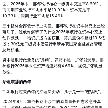
面。2025年末，邯郸银行核心一级资本充足率8.69%，
而同期商业银行平均水平是10.92%；资本充足率
10.73%，同期行业平均是15.46%
。
三个指标全部低于行业均值。邯郸银行在资本补充上已经
落后了。这或许解释了为什么2025年该行在资本补充上
动作频频——增资扩股方案获批，募集股份不超过13.6亿
股
；30亿元二级资本债发行申请亦获国家金融监督管理
总局核准
。
资本是银行做业务的“弹药”。弹药不足，扩张就受限。邯
郸银行2025年末总资产增速只有4.69%，规模扩张明显
放缓
。
治理震荡的两年
邯郸银行过去两年的治理层变动，几乎是一部“连续剧”。
2024年8月，掌舵长达十余年的原董事长郑志瑛意外离
世
。时任行长张海红仓促接任，2024年11月获核准董事