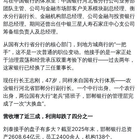
写在中国银行的体系里：中国银行河北省分行公司业务部
团队主管、公司与金融市场部客户关系模块副总经理、衡
水分行副行长、金融机构部总经理、公司金融与投资银行
部总经理
。期间还曾出任中银三星人寿石家庄中心支公司
筹备组负责人及总经理
。
从国有大行省分行的核心部门，到地方城商行的“一把
手”，这不是一次普通的职位变动。他接手的是一家正处
于治理震荡和经营承压双重考验下的银行——过去两年，
这家银行已经换了三任董事长
。
现任行长王志刚，47岁，同样来自国有大行体系——农
业银行河北省邯郸分行副行长
。一个中行出身、一个农行
出身，两位国有大行“老兵”搭班子，邯郸银行的管理层完
成了一次“大换血”。
营收增了近三成，利润却跌了四分之一
刘泰接手的盘子有多大？截至2025年末，邯郸银行总资
产2608.64亿元，员工2400余人，机构138个
。