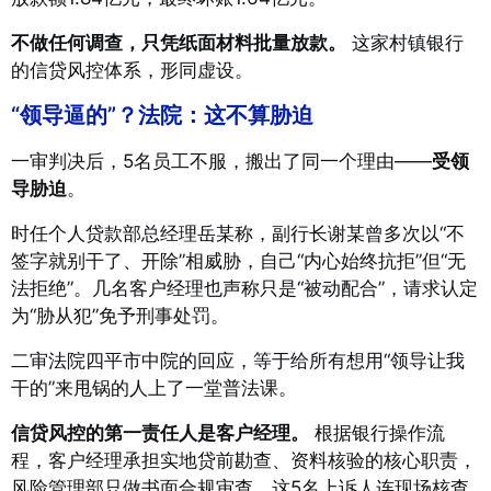
不做任何调查，只凭纸面材料批量放款。
这家村镇银行
的信贷风控体系，形同虚设。
“领导逼的”？法院：这不算胁迫
一审判决后，5名员工不服，搬出了同一个理由——
受领
导胁迫
。
时任个人贷款部总经理岳某称，副行长谢某曾多次以“不
签字就别干了、开除”相威胁，自己“内心始终抗拒”但“无
法拒绝”。几名客户经理也声称只是“被动配合”，请求认定
为“胁从犯”免予刑事处罚
。
二审法院四平市中院的回应，等于给所有想用“领导让我
干的”来甩锅的人上了一堂普法课
。
信贷风控的第一责任人是客户经理。
根据银行操作流
程，客户经理承担实地贷前勘查、资料核验的核心职责，
风险管理部只做书面合规审查。这5名上诉人连现场核查