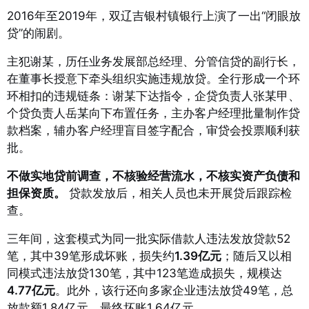
2016年至2019年，双辽吉银村镇银行上演了一出“闭眼放
贷”的闹剧
。
主犯谢某，历任业务发展部总经理、分管信贷的副行长，
在董事长授意下牵头组织实施违规放贷
。全行形成一个环
环相扣的违规链条：谢某下达指令，企贷负责人张某甲、
个贷负责人岳某向下布置任务，主办客户经理批量制作贷
款档案，辅办客户经理盲目签字配合，审贷会投票顺利获
批
。
不做实地贷前调查，不核验经营流水，不核实资产负债和
担保资质
。
贷款发放后，相关人员也未开展贷后跟踪检
查
。
三年间，这套模式为同一批实际借款人违法发放贷款52
笔，其中39笔形成坏账，损失约
1.39亿元
；随后又以相
同模式违法放贷130笔，其中123笔造成损失，规模达
4.77亿元
。此外，该行还向多家企业违法放贷49笔，总
放款额1.84亿元，最终坏账1.64亿元
。