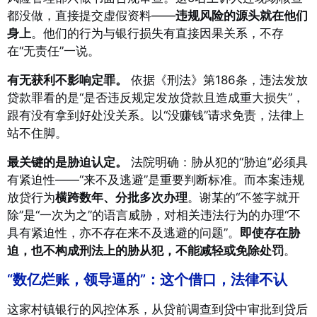
都没做，直接提交虚假资料——
违规风险的源头就在他们
身上
。他们的行为与银行损失有直接因果关系，不存
在“无责任”一说。
有无获利不影响定罪。
依据《刑法》第186条，违法发放
贷款罪看的是“是否违反规定发放贷款且造成重大损失”，
跟有没有拿到好处没关系。以“没赚钱”请求免责，法律上
站不住脚。
最关键的是胁迫认定。
法院明确：胁从犯的“胁迫”必须具
有紧迫性——“来不及逃避”是重要判断标准。而本案违规
放贷行为
横跨数年、分批多次办理
。谢某的“不签字就开
除”是“一次为之”的语言威胁，对相关违法行为的办理“不
具有紧迫性，亦不存在来不及逃避的问题”。
即使存在胁
迫，也不构成刑法上的胁从犯，不能减轻或免除处罚
。
“数亿烂账，领导逼的”：这个借口，法律不认
这家村镇银行的风控体系，从贷前调查到贷中审批到贷后