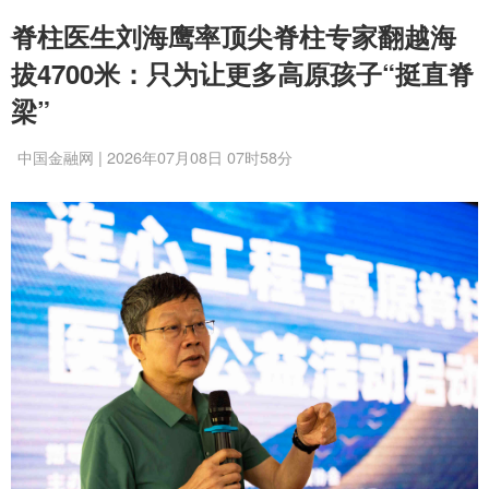
脊柱医生刘海鹰率顶尖脊柱专家翻越海
拔4700米：只为让更多高原孩子“挺直脊
梁”
中国金融网 | 2026年07月08日 07时58分