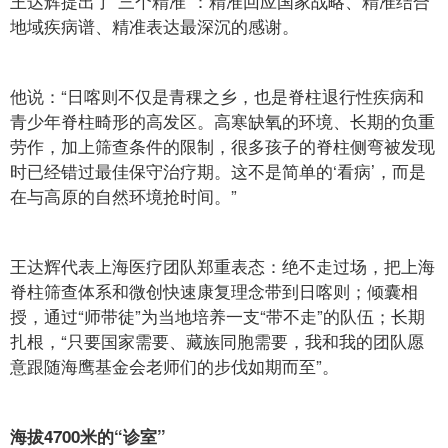
王达辉提出了“三个精准”：精准回应国家战略、精准结合
地域疾病谱、精准表达最深沉的感谢。
他说：“日喀则不仅是青稞之乡，也是脊柱退行性疾病和
青少年脊柱畸形的高发区。高寒缺氧的环境、长期的负重
劳作，加上筛查条件的限制，很多孩子的脊柱侧弯被发现
时已经错过最佳保守治疗期。这不是简单的‘看病’，而是
在与高原的自然环境抢时间。”
王达辉代表上海医疗团队郑重表态：绝不走过场，把上海
脊柱筛查体系和微创快速康复理念带到日喀则；倾囊相
授，通过“师带徒”为当地培养一支“带不走”的队伍；长期
扎根，“只要国家需要、藏族同胞需要，我和我的团队愿
意跟随海鹰基金会老师们的步伐如期而至”。
海拔4700米的“诊室”