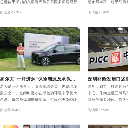
总部位于深圳的头部财产险公司因多项违规行
想象得丰富，对于品质
为年内被罚366万元。这一罚单不仅为险企经营
社会关注。
阅读量25707
阅读量28929
敲响警钟，更将车险市场的焦点再次拉回颇具
争议的电销渠道 —— 在车险综合改革深化的背
景下，电销模式的合规性与可持续性面临严峻
拷问。
付费后查看全部内容
付费后查看全部内容
高尔夫“一杆进洞”保险渊源及承保条件与风控浅析
老乡是商会负责人，资深高球会员，也是球场
深圳，致力于打造具有
股东之一。空闲时喜欢在绿色的环境中享受大
中心。作为金融三驾马
自然、锻炼身体和增进友谊，打高尔夫(GOLF)
或缺的重要地位。作为
便成了他的首选。
业经验，始终战斗在一
阅读量35423
阅读量26509
视角或许是“管中窥豹”
这都不重要，重要的是这
真情互动，这份特区金