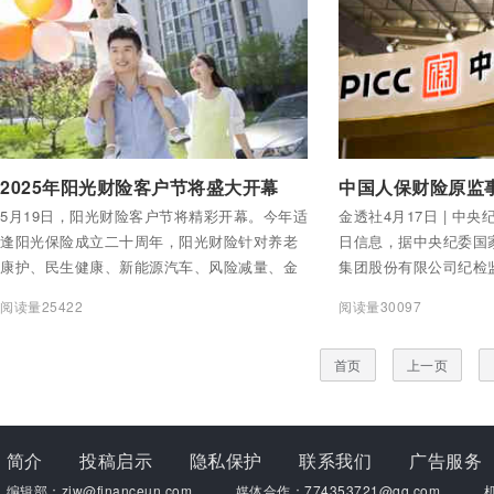
承，和共同为深圳金融
鼓助威的初心使命。
付费后查看全部内容
付费后查看全部内容
2025年阳光财险客户节将盛大开幕
5月19日，阳光财险客户节将精彩开幕。今年适
金透社4月17日 | 中
逢阳光保险成立二十周年，阳光财险针对养老
日信息，据中央纪委国
康护、民生健康、新能源汽车、风险减量、金
集团股份有限公司纪检
融教育等社会热点领域，精心策划系列活动，
委消息：日前，经中央
阅读量25422
阅读量30097
诚邀客户走进知心阳光，感受爱与责任，用心
央纪委国家监委驻中国
用情守护每一个客户和家庭的幸福。
公司纪检监察组、山东
首页
上一页
民财产保险股份有限公
主席张孝礼严重违纪违
和监察调查。
简介
投稿启示
隐私保护
联系我们
广告服务
编辑部：zjw@financeun.com
媒体合作：774353721@qq.com
机