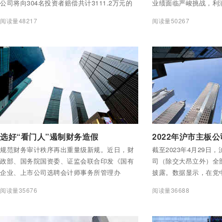
公司将向304名投资者赔偿共计3111.2万元的
业绩面临严峻挑战，利
损失。这一事件引发了市场的广泛关注，也揭
升。
阅读量48217
阅读量50267
示了财务造假对上市公司及其股东带来的严重
后果。
付费后查看全部内容
付费后查看全部内容
选好“看门人”遏制财务造假
规范财务审计秩序再出重量级新规。近日，财
截至2023年4月29日
政部、国务院国资委、证监会联合印发《国有
司（除交大昂立外）全部
企业、上市公司选聘会计师事务所管理办
披露。数据显示，在党
法》，规范国有企业、上市公司选聘会计师事
揽子措施的有力支持下
阅读量35676
阅读量36688
务所行为，促进注册会计师行业公平竞争，推
对多重复杂因素影响，
动提升审计质量。
性，修复态势不断巩固