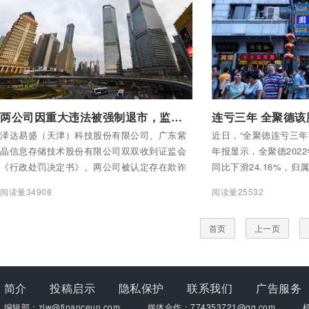
付费后查看全部内容
付费后查看全部内容
两公司因重大违法被强制退市，监管机构如何推动对相关责任主体立体化追责
泽达易盛（天津）科技股份有限公司、广东紫
近日，“全聚德连亏三年
晶信息存储技术股份有限公司双双收到证监会
年报显示，全聚德2022
《行政处罚决定书》。两公司被认定存在欺诈
同比下滑24.16%，
发行等重大违法行为，已触及重大违法退市标
润为亏损2.78亿元。
阅读量34908
阅读量25532
准。上海证券交易所当日对两公司实施重大违
亏损。
法强制退市，引起市场广泛关注。
首页
上一页
简介
投稿启示
隐私保护
联系我们
广告服务
编辑部：zjw@financeun.com
媒体合作：774353721@qq.com
机