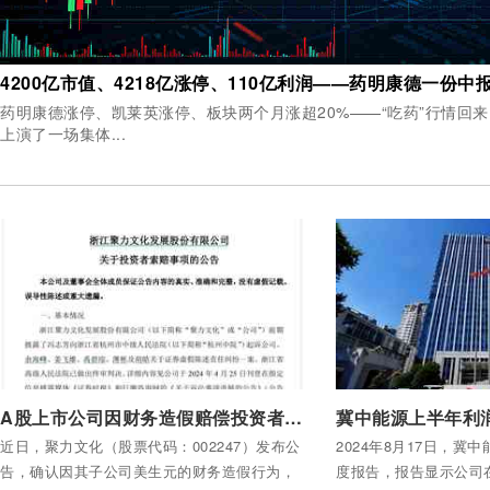
药明康德涨停、凯莱英涨停、板块两个月涨超20%——“吃药”行情回来了 8月4日，A股医药
上演了一场集体...
付费后查看全部内容
付费后查看全部内容
A股上市公司因财务造假赔偿投资者损失逾3000万元
近日，聚力文化（股票代码：002247）发布公
2024年8月17日，冀
告，确认因其子公司美生元的财务造假行为，
度报告，报告显示公司在