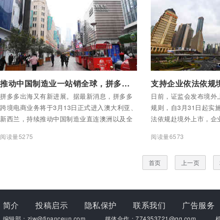
付费后查看全部内容
付费后查看全部内容
推动中国制造业一站销全球，拼多多跨境电商业务布局澳洲市场
支持企业依法依规
拼多多出海又有新进展。据最新消息，拼多多
日前，证监会发布境外
跨境电商业务将于3月13日正式进入澳大利亚、
规则，自3月31日起实
新西兰，持续推动中国制造业直连澳洲以及全
法依规赴境外上市，企
球市场。
走越宽广。
阅读量5275
阅读量6573
首页
上一页
简介
投稿启示
隐私保护
联系我们
广告服务
编辑部：zjw@financeun.com
媒体合作：774353721@qq.com
机