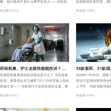
吸。他们抢的不是什么稀罕玩意儿——伏诺拉
经国务院批复同意，国
生，一种抑制胃酸的药。58抢1。中奖率不到
局、国家发改委、财政
阅读量10516
阅读量10309
2%。
总署、国家中医药局七
控领域第一个五年期国
的公共卫生安全网，要
付费后查看全部内容
付费后查看全部内容
药味刺鼻、护士走路快都能投诉？卫健委：恶意举报要坐牢了
你能想到最离谱的投诉理由是什么？ 先别急着
2026年7月20日，国
回答。看看绥化市卫健委7月17日在官微上发的
部运行监测协调局局长
那篇文章——“当前医疗行业恶意投诉泛滥，整
上半年，38款创新药获
治刻不容缓！”文章里列举的投诉理由，你可能
款，占比超过80%。
阅读量10812
阅读量10456
得缓一缓才能消化： “药味刺鼻”——投诉。 “护
总额突破1000亿美元。
士走路太快”——投诉。 “医生态度冷淡”——投
诉。