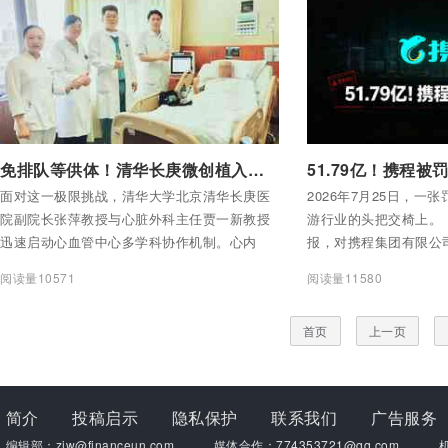
付费后查看全部内容
付费后查看全部内容
免排队等供体！清华长庚微创植入人工心脏，重症心衰有了新出路
51.79亿！携程被
面对这一极限挑战，清华大学北京清华长庚医
2026年7月25日，一
院副院长张萍教授与心脏外科主任贾一新教授
游行业的头把交椅上。
迅速启动心血管中心多学科协作机制。心内
报，对携程集团有限公
科、心脏影像科、麻醉科
施垄断行为作出行政处罚
阅读量10571
阅读量11580
亿元，罚款35.21亿元，
首页
上一页
简介
投稿启示
隐私保护
联系我们
广告服务
编辑部：zjw@financeun.com
媒体合作：774353721@qq.com
机