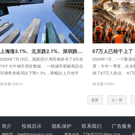
付费后查看全部内容
付费后查看全部内容
上海涨3.1%、北京跌2.1%、深圳跌3.6%！一线城市房价“四分天下”，买房选错城市等于亏了一套首付
2026年7月15日，国家统计局照例发布了6月份
2026年7月，一个数
70个大中城市房价数据。 一线城市新建商品住
屏：今年一季度，仅水
宅销售价格同比下降1.3%，降幅比上月收窄
纳了67万人就业。 6
0.4个百分点。二线城市降3.1%，降幅收窄0.1
54.5万人。累计发放
阅读量10810
阅读量10831
个百分点。三线城市降4.2%，降幅与上月持
村劳动力工资68.8亿元
平。
首页
上一页
简介
投稿启示
隐私保护
联系我们
广告服务
编辑部：zjw@financeun.com
媒体合作：774353721@qq.com
机