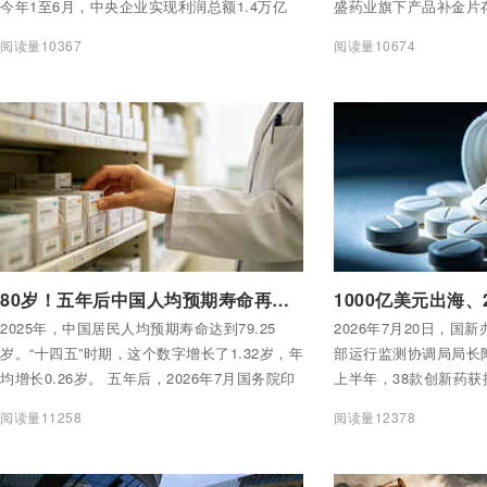
今年1至6月，中央企业实现利润总额1.4万亿
盛药业旗下产品补金片
元，固定资产投资同比增长4.5%，研发经费投
省药监局当日下发《采
阅读量10367
阅读量10674
入同比增长3.8%。
书》，要求对相关生产
的风险控制措施。
付费后查看全部内容
付费后查看全部内容
80岁！五年后中国人均预期寿命再增0.75岁——你活得更长了，而且看病更方便了
2025年，中国居民人均预期寿命达到79.25
2026年7月20日，国
岁。“十四五”时期，这个数字增长了1.32岁，年
部运行监测协调局局长
均增长0.26岁。 五年后，2026年7月国务院印
上半年，38款创新药获
发的《国民健康“十五五”规划》明确目标：到
款，占比超过80%。
阅读量11258
阅读量12378
2030年，人均预期寿命达到80岁，主要健康指
总额突破1000亿美元
标进入高收入国家行列。
2100亿元，同比增长9
色工厂。