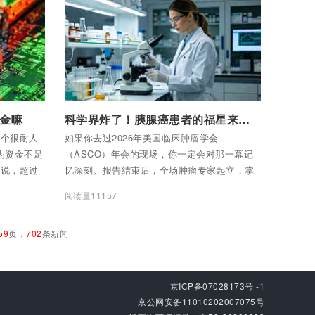
设备的美容院，要么乖乖持证上岗，要么等着
关门。
付费后查看全部内容
金嘛
科学界炸了！胰腺癌患者的福星来了，这款抗癌药改写了肿瘤治疗史！
一个很耐人
如果你去过2026年美国临床肿瘤学会
认为资金不足
（ASCO）年会的现场，你一定会对那一幕记
话说，超过
忆深刻。报告结束后，全场肿瘤专家起立，掌
你只盯着这个
声经久不息。有人眼眶湿润，有人用手背悄悄
阅读量11157
因为同样的
抹去眼泪。
反映数字化人
59
页，
702
条新闻
型能力不
坑，藏在别
京ICP备07028173号 -1
京公网安备11010202007075号