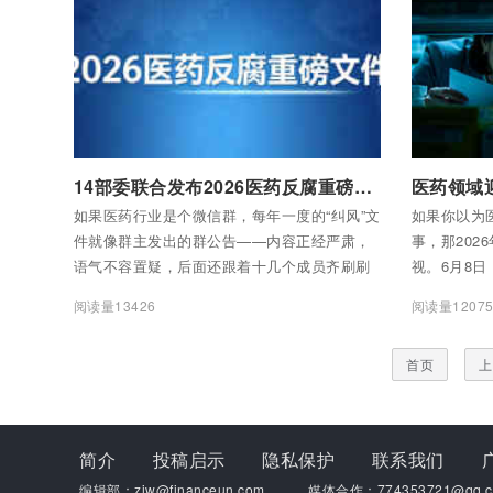
款70亿美元，稳坐全球创新药BD交易的头把交
椅。
付费后查看全部内容
付费后查看
14部委联合发布2026医药反腐重磅文件，最全大白话解读，人人都能听懂
如果医药行业是个微信群，每年一度的“纠风”文
如果你以为
件就像群主发出的群公告——内容正经严肃，
事，那202
语气不容置疑，后面还跟着十几个成员齐刷刷
视。6月8
表态“收到”。
公安部等14
阅读量13426
阅读量1207
购销领域和
11条举措
首页
上
到医美乱象
一遍。这份
严的纪律、
药领域腐败
简介
投稿启示
隐私保护
联系我们
据可以先放在
编辑部：zjw@financeun.com
媒体合作：774353721@qq.c