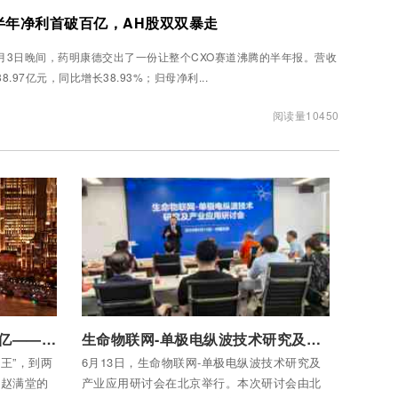
德半年净利首破百亿，AH股双双暴走
月3日晚间，药明康德交出了一份让整个CXO赛道沸腾的半年报。营收
88.97亿元，同比增长38.93%；归母净利...
阅读量10450
付费后查看全部内容
125亿身家，一个跌停蒸发20亿——甘肃富豪赵满堂命运走到至暗时刻
生命物联网-单极电纵波技术研究及产业应用研讨会举行 多方合力助推康养产业创新
王”，到两
6月13日，生命物联网-单极电纵波技术研究及
—赵满堂的
产业应用研讨会在北京举行。本次研讨会由北