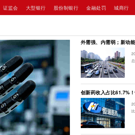
证监会
大型银行
股份制银行
金融处罚
城商行
外需强、内需弱；新动能
2
总
创新药收入占比61.7%
2
比