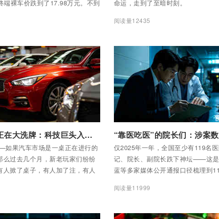
终端裸车价跌到了17.98万元。不到
命运，走到了至暗时刻。
新车价格腰斩；与当年接近90万元
2
阅读量12435
比，跌幅超过七成。
全部内容
付费后查看全部内容
汽车市场正在大洗牌：科技巨头入局，降价潮接连不断
——如果汽车市场是一桌正在进行的
仅2025年一年，全国至少有119名
那么过去几个月，新老玩家们纷纷
记、院长、副院长跌下神坛——这
有人掀了桌子，有人加了注，有人
蓝等多家媒体公开通报口径梳理到1
新牌。
字。但这还只是截至11月的口径。到2
6
阅读量11999
半年，医疗反腐的名单上躺倒的不止
且名单已经从三甲大鳄下沉到了区
至连退休多年的都没有被遗忘。