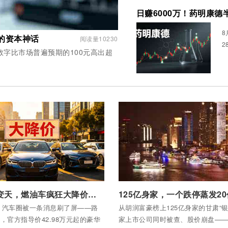
日赚6000万！药明康
8
年的资本神话
阅读量10230
2
全部内容
付费后查看全部内容
汽车市场变天，燃油车疯狂大降价，豪华车走向白菜价
月，汽车圈被一条消息刷了屏——路
从胡润富豪榜上125亿身家的甘肃“银
，官方指导价42.98万元起的豪华
家上市公司同时被查、股价崩盘—