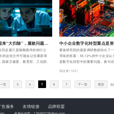
全部内容
付费后查看全部内容
医药领域迎来“大扫除”，腐败问题和不正之风能否彻底清除？
中小企业数字化转型重点是资
医药反腐只是隔靴搔痒的例行公
赛迪研究院的最新调研数据给出了
6年的这份文件可能会让你重新审
寻味的答案：55.12%的中小企业
日，国家卫健委、教育部、工信部、
是数字化转型中的重要问题。换句
个部门联合印发《2026年纠正医药
一半的企业都在喊“缺钱”。但如果
5
阅读量11621
医疗服务中不正之风工作要点》，
数字，可能会错过更关键的真相。
从医院采购到医生开药，从医疗数据
调研还显示，64.31%的中小企业
5
一页
3
4
6
7
下一页
尾页
共
，几乎把能出问题的环节全部“筛”了
才缺乏，52.3%的企业认为自身转
文件的措辞透露着一股狠劲——“以
足。钱确实是个大问题，但更深的
严的措施、严的氛围”，持续深化医
处。
问题和不正之风集中整治。一个数
广告服务
友情链接
品牌联盟
这里：2025年仅上半年全国就有
om
机构合作部：176060728@qq.com