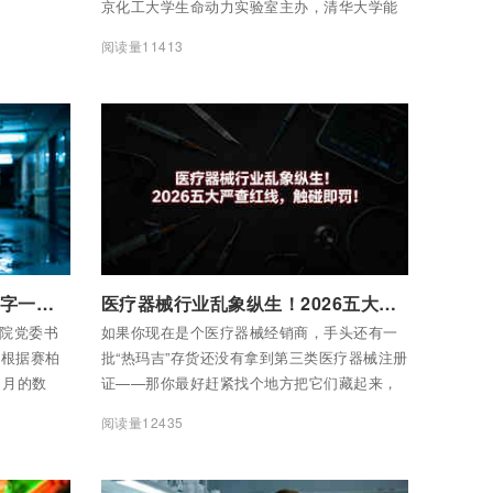
京化工大学生命动力实验室主办，清华大学能
源互联网创新研究院协办，钟鸣翰墨（海南）
阅读量11413
文化艺术传媒交流有限公司承办。来自科研机
构、高校、养老及康养产业、医疗机构、文化
体育等领域的专家学者、政企代表和行业领军
人士齐聚一堂，围绕前沿生命科学技术的研发
应用与成果转化展开深入研讨，并达成多项战
略合作，推动技术与养老、康复、大健康产业
深度融合。钟鸣翰墨创始人汪智超主持研讨
会。
付费后查看全部内容
“靠医吃医”的院长们：涉案数字一个比一个扎心
医疗器械行业乱象纵生！2026五大严查红线，触碰即罚！
医院党委书
如果你现在是个医疗器械经销商，手头还有一
是根据赛柏
批“热玛吉”存货还没有拿到第三类医疗器械注册
1月的数
证——那你最好赶紧找个地方把它们藏起来，
026年上
或者干脆当废铁处理掉。因为2026年4月1日已
阅读量12435
120人，而
经过了，国家药监局的“死线”到了：射频治疗
县一级，甚
仪、射频皮肤治疗仪正式纳入最高级别第三类
医疗器械管理。那些拿着家用美容仪冒充专业