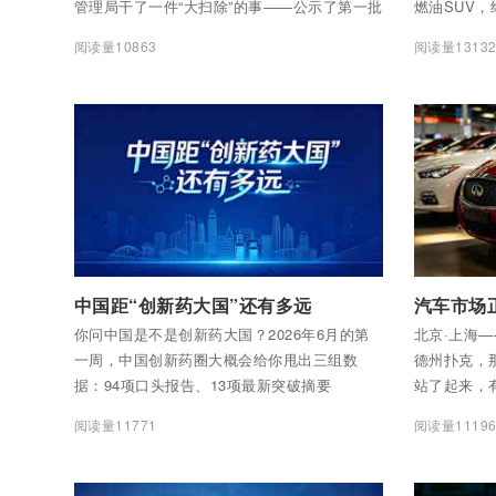
管理局干了一件“大扫除”的事——公示了第一批
燃油SUV，
未取得金融业务资质的经营主体名单，涉及机
三年时间，
阅读量10863
阅读量1313
构达到2357家。
的落地价相
付费后查看全部内容
付费后查看
中国距“创新药大国”还有多远
你问中国是不是创新药大国？2026年6月的第
北京·上海
一周，中国创新药圈大概会给你甩出三组数
德州扑克，
据：94项口头报告、13项最新突破摘要
站了起来，
（LBA）双双刷新历史纪录，首次有中国原创
直接换了副
阅读量11771
阅读量1119
新药研究登上ASCO全体大会；2025年NMPA
批准了76个创新药，是上年同期的将近1.6倍；
全年对外授权交易总额突破1300亿美元，首付