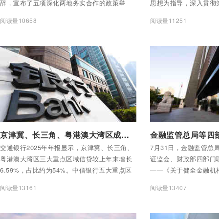
辞，宣布了五项深化两地务实合作的政策举
思想为指导，深入贯彻
措。
署，总结2026年以来
阅读量10658
阅读量11251
署下一阶段工作。中国
长潘功胜出席会议并讲
宣昌能、陆磊、陶玲、
付费后查看全部内容
付费后查看全部内容
京津冀、长三角、粤港澳大湾区成各家银行必争之地
交通银行2025年年报显示，京津冀、长三角、
7月31日，金融监管总
粤港澳大湾区三大重点区域信贷较上年末增长
证监会、财政部四部门
6.59%，占比约为54%。中信银行五大重点区
——《关于健全金融机
域（含成渝及东北）人民币一般对公贷款余额
部分22条措施。
阅读量13161
阅读量13407
占比达72.21%。广发银行在京津冀、长三角、
大湾区新增信贷规模超千亿元。