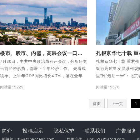
付费后查看全部内容
付费后查看全部内容
楼市、股市、内需，高层会议一口气定了三个调
7月30日，中共中央政治局召开会议，分析研究
扎根京华七十载 重构
当前经济形势，部署下半年经济工作。 先看成
银行高质量发展系列观
绩单。上半年GDP同比增长4.7%，落在全年
里”到“最后一米”：北
4.5%-5%的目标区间之内。GDP总量69.6万亿
道
阅读量15229
阅读量15676
元，较去年同期增量3.6万亿元，创下近五年同
期最大增量。动能向新、结构向优——上半年
1
首页
上一页
以高端制造、数字经济、现代服务为代表的新
动能对经济增长的贡献率超过四成。高技术制
造业增加值增长13.3%，集成电路日产量超过
15亿块。
简介
投稿启示
隐私保护
联系我们
广告服务
编辑部：zjw@financeun.com
媒体合作：774353721@qq.com
机