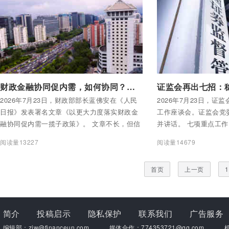
付费后查看全部内容
付费后查看全部内容
财政金融协同促内需，如何协同？财政部长蓝佛安明确了方向
证监会再出七招：
2026年7月23日，财政部部长蓝佛安在《人民
2026年7月23日，证
日报》发表署名文章《以更大力度落实财政金
工作座谈会。证监会党
融协同促内需一揽子政策》。 文章不长，但信
并讲话。 七项重点工
息密度极高。核心就一句话：1000亿财政资
字：稳市场。
阅读量13227
阅读量14679
金，撬动了多少信贷？ 答案是：上半年新发放
相关领域贷款合计超17万亿元，同比增长
首页
上一页
1
4.6%。
简介
投稿启示
隐私保护
联系我们
广告服务
编辑部：zjw@financeun.com
媒体合作：774353721@qq.com
机