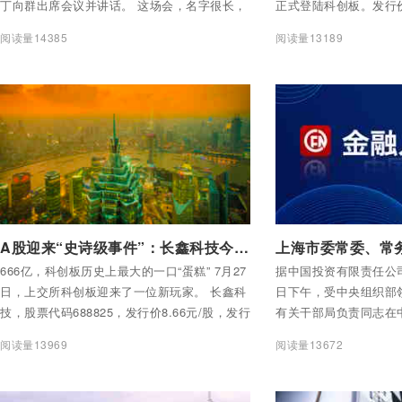
丁向群出席会议并讲话。 这场会，名字很长，
正式登陆科创板。发行价
但核心就三组词：专注监管、严格监管、强化
49.50元/股，涨幅47
阅读量14385
阅读量13189
监管。 为什么偏偏是这三个词？因为行业现状
过530%。 收盘报49.
不允许监管有任何松懈。
465.82%。
付费后查看全部内容
付费后查看全部内容
A股迎来“史诗级事件”：长鑫科技今日上市，科技赛道的“盛宴”来了，但别喝太醉！
666亿，科创板历史上最大的一口“蛋糕” 7月27
据中国投资有限责任公司消
日，上交所科创板迎来了一位新玩家。 长鑫科
日下午，受中央组织部
技，股票代码688825，发行价8.66元/股，发行
有关干部局负责同志在
后市值约5792亿元。超额配售选择权行使前，
干部会议上，宣布中央
阅读量13969
阅读量13672
募资总额约579亿元；全额行使后，直接飙到
投资有限责任公司党委
666亿元。