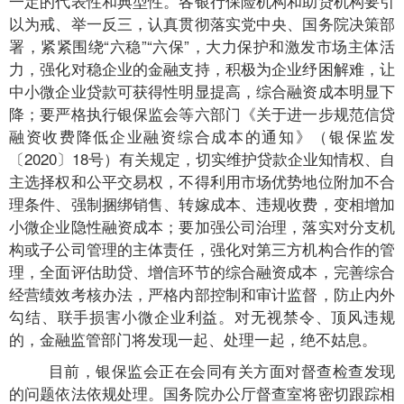
一定的代表性和典型性。各银行保险机构和助贷机构要引
以为戒、举一反三，认真贯彻落实党中央、国务院决策部
署，紧紧围绕“六稳”“六保”，大力保护和激发市场主体活
力，强化对稳企业的金融支持，积极为企业纾困解难，让
中小微企业贷款可获得性明显提高，综合融资成本明显下
降；要严格执行银保监会等六部门《关于进一步规范信贷
融资收费降低企业融资综合成本的通知》（银保监发
〔2020〕18号）有关规定，切实维护贷款企业知情权、自
主选择权和公平交易权，不得利用市场优势地位附加不合
理条件、强制捆绑销售、转嫁成本、违规收费，变相增加
小微企业隐性融资成本；要加强公司治理，落实对分支机
构或子公司管理的主体责任，强化对第三方机构合作的管
理，全面评估助贷、增信环节的综合融资成本，完善综合
经营绩效考核办法，严格内部控制和审计监督，防止内外
勾结、联手损害小微企业利益。对无视禁令、顶风违规
的，金融监管部门将发现一起、处理一起，绝不姑息。
目前，银保监会正在会同有关方面对督查检查发现
的问题依法依规处理。国务院办公厅督查室将密切跟踪相