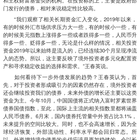
和主权财富基金类的机构。在投资标的上，主要是政府部
门发行的债券，相对来说稳定性比较高。
“我们观察了相关长期资金汇入变化，2019年以来，
有的时候外汇市场供求压力大一些，有的时候小一些，有
的时候美元指数上涨得多一些或者跌得多一些，人民币升
得多一些、贬得多一些，无论是什么样的情况，相关投资
资金2019年以来始终是流入的，已经连续30个月呈现净流
入的态势。所以，这主要反映了境外投资者多元化配置资
产和寻求稳定收益的选择和需求。”王春英说。
如何看待下一步外债发展的趋势？王春英认为，首
先，对于投资者形成吸引力的因素仍然存在，境外投资者
还会继续投资我们的债券，未来外债的增长还主要以这类
资金为主。今年10月，中国国债将正式纳入富时罗素世界
债券国债指数，至此，国际上主流的相关指数里都将涵盖
人民币债券。6月末，国内债券托管量中外资占比3.1%，
未来提升的空间比较大。同时，也不会高速增长，因为全
球经济恢复，外部流动性、利率水平都会回归常态。所
以，外资增持境内债券的步伐应该是更加稳健的，会以长