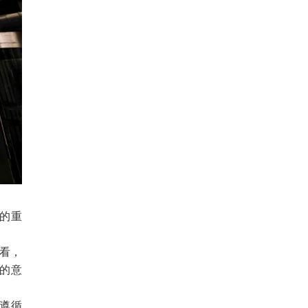
的重
的看，
的意
遵循