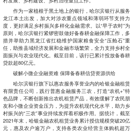
村发展、乡村建设、乡村治理重点工作。
作为一家植根于黑土地上的银行，哈尔滨银行从服务
龙江本土出发，加大对涉农重点领域和薄弱环节支持力
度，更好满足乡村振兴多样化金融需求。以“早于农时”为
原则，哈尔滨银行紧锣密鼓做好备春耕金融保障工作，多
措并举助力黑龙江省扛稳维护国家粮食安全“压舱石”重
任，助推县域经济发展和金融市场繁荣，全力支持乡村全
面振兴与农业现代化。截至目前，该行已累计投放备春耕
贷款超80亿元。
破解小微企业融资难 保障备春耕信贷资源供给
哈尔滨银行旗下以惠农服务享誉业内的哈银金融租赁
有限责任公司，践行普惠金融服务三农，打造“农机+”特
色品牌，不断创新推出农机租赁产品，有效缓解了农民朋
友和小微企业资金压力，为提升农机现代化水平，助力乡
村振兴的“三农”事业持续发挥着积极作用。据统计，截至
2021年末，哈银金融农机租赁业务累计授信规模突破20亿
元，惠及农户逾万户，支持各类农业经营主体购机超万