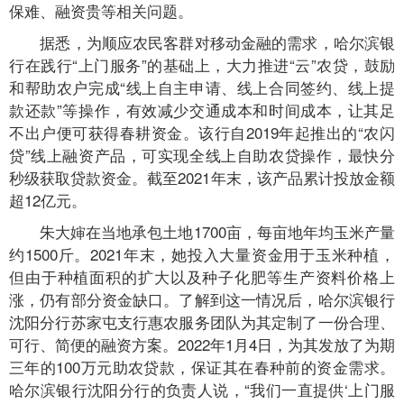
保难、融资贵等相关问题。
据悉，为顺应农民客群对移动金融的需求，哈尔滨银
行在践行“上门服务”的基础上，大力推进“云”农贷，鼓励
和帮助农户完成“线上自主申请、线上合同签约、线上提
款还款”等操作，有效减少交通成本和时间成本，让其足
不出户便可获得春耕资金。该行自2019年起推出的“农闪
贷”线上融资产品，可实现全线上自助农贷操作，最快分
秒级获取贷款资金。截至2021年末，该产品累计投放金额
超12亿元。
朱大婶在当地承包土地1700亩，每亩地年均玉米产量
约1500斤。2021年末，她投入大量资金用于玉米种植，
但由于种植面积的扩大以及种子化肥等生产资料价格上
涨，仍有部分资金缺口。了解到这一情况后，哈尔滨银行
沈阳分行苏家屯支行惠农服务团队为其定制了一份合理、
可行、简便的融资方案。2022年1月4日，为其发放了为期
三年的100万元助农贷款，保证其在春种前的资金需求。
哈尔滨银行沈阳分行的负责人说，“我们一直提供‘上门服