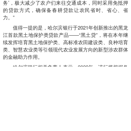
务’，极大减少了农户们来往交通成本，同时采用免抵押
的贷款方式，确保备春耕贷款让农民省时、省心、省
力。”
值得一提的是，哈尔滨银行于2021年创新推出的黑龙
江首款黑土地保护类贷款产品——“黑土贷”，将在本年继
续发挥培育黑土地保护类、高标准农田建设类、良种培育
类、智慧农业类等引领现代农业发展方向的新型涉农群体
的金融助力作用。
哈尔滨银行相关负责人表示，2022年，该行将根据各
级政府和监管部门的系列指示，在继续开展水稻、玉米等
大宗粮食种植客群金融支持的基础上，积极助力龙江“稳
粮扩豆”粮食安全战略工作；同时，根据近年龙江重点特
色产业周期形态和发展特点，通过“一群一品、一链一
品”的定制型金融服务，重点支持“寒地龙药”、食用菌、马
铃薯、“两牛一猪一禽”等龙江特色产业发展。