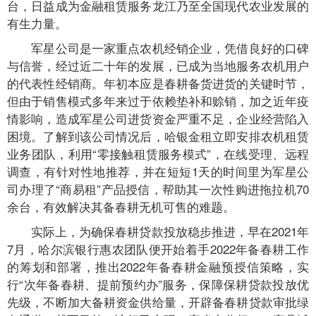
台，日益成为金融租赁服务龙江乃至全国现代农业发展的
有生力量。
军星公司是一家重点农机经销企业，凭借良好的口碑
与信誉，经过近二十年的发展，已成为当地服务农机用户
的代表性经销商。年初本应是春耕备货进货的关键时节，
但由于销售模式多年来过于依赖垫补和赊销，加之近年疫
情影响，造成军星公司进货资金严重不足，企业经营陷入
困境。了解到该公司情况后，哈银金租立即安排农机租赁
业务团队，利用“零接触租赁服务模式”，在线受理、远程
调查，有针对性地推荐，并在短短1天的时间里为军星公
司办理了“商易租”产品授信，帮助其一次性购进拖拉机70
余台，有效解决其备春耕无机可售的难题。
实际上，为确保春耕贷款投放稳步推进，早在2021年
7月，哈尔滨银行惠农团队便开始着手2022年备春耕工作
的筹划和部署，推出2022年备春耕金融预授信策略，实
行“次年备春耕、提前预约办”服务，保障保耕贷款投放优
先级，不断加大备耕资金供给量，开辟备春耕贷款审批绿