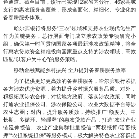
色通道。截至目前，该行已实现12家省内分行、46家县域
支行的惠农服务全覆盖，形成全面化、精细化、专业化的
备春耕服务体系。
哈尔滨银行将服务“三农”领域和支持农业现代化生产
作为关键要务，总行层面专门成立涉农政策专项研究小
组，确保第一时间贯彻国家各项最新涉农政策精神，将全
行惠农贷款资金精准投向国家重点支持的涉农领域，高效
匹配“以客户为中心”的服务策略。
移动金融赋能乡村振兴 全力提升备春耕服务效率
为了提供更好更高效的备春耕服务，哈尔滨银行紧抓
各方涉农优势资源，着力提升乡村振兴服务品质。对外，
积极拓展涉农合作，对接地方政府、落实涉农政策，同时
打通农业担保公司、涉农保险公司、农业大数据平台等涉
农生态圈；对内，提升服务质效，持续推广“额度大、中
长期、多循环、轻缓释”的惠农贷款产品，打造“农业产业
链延伸授信、农业产业集群批量授信”“两权抵押/活畜抵
押”“农担系统担保”等服务模式，极大解决特色农业客群担