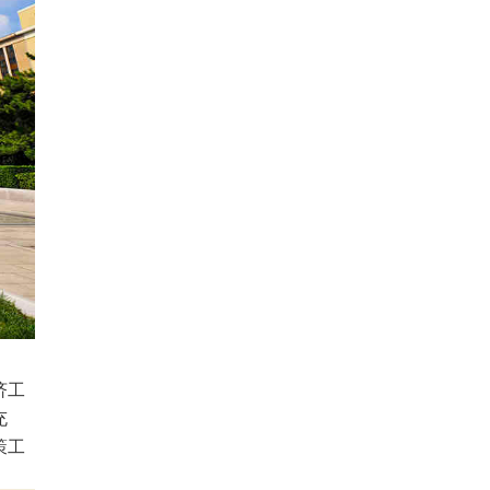
济工
充
策工