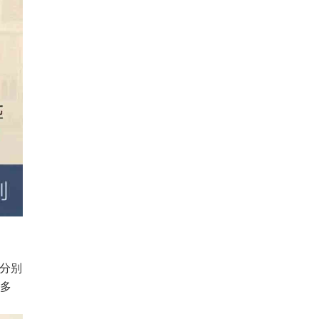
速分别
比多