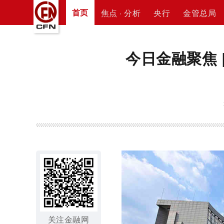
首页
焦点 · 分析
央行
金管总局
今日金融聚焦 
关注金融网