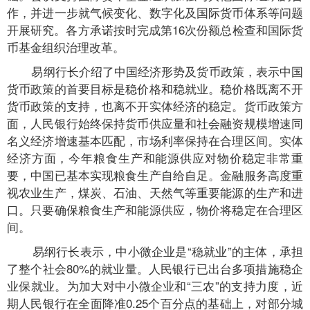
作，并进一步就气候变化、数字化及国际货币体系等问题
开展研究。各方承诺按时完成第16次份额总检查和国际货
币基金组织治理改革。
易纲行长介绍了中国经济形势及货币政策，表示中国
货币政策的首要目标是稳价格和稳就业。稳价格既离不开
货币政策的支持，也离不开实体经济的稳定。货币政策方
面，人民银行始终保持货币供应量和社会融资规模增速同
名义经济增速基本匹配，市场利率保持在合理区间。实体
经济方面，今年粮食生产和能源供应对物价稳定非常重
要，中国已基本实现粮食生产自给自足。金融服务高度重
视农业生产，煤炭、石油、天然气等重要能源的生产和进
口。只要确保粮食生产和能源供应，物价将稳定在合理区
间。
易纲行长表示，中小微企业是“稳就业”的主体，承担
了整个社会80%的就业量。人民银行已出台多项措施稳企
业保就业。为加大对中小微企业和“三农”的支持力度，近
期人民银行在全面降准0.25个百分点的基础上，对部分城