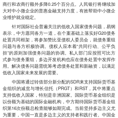
商行和农商行额外多降0.25个百分点。人民银行将继续加
大对中小微企业的普惠金融支持力度，有效帮助中小微企
业维护就业稳定。
针对国际社会普遍关注的低收入国家债务问题，易纲
表示，中方愿同各方一道，在个案基础上落实好G20债务
处置共同框架，将参加赞比亚债权人委员会，就债务重组
问题与各方积极协调。债权人应本着“共同行动、公平负
担”的原则加强债务问题的协调。私人部门应按照可比方
式参与债务重组，多边开发机构也应在债务处置中发挥作
用。解决债务问题需统筹考虑债务处置和新融资，以满足
低收入国家未来发展的需要。
中国将通过转借部分新分配的SDR来支持国际货币基
金组织的减贫与增长信托（PRGT）和RST，其中将重点
支持低收入国家，特别是非洲国家。国际货币基金组织是
以份额为基础的国际金融机构，中方期待国际货币基金组
织第16次份额总检查能够如期完成。当前坚持多边主义尤
为重要，中国一直是多边主义的支持者和践行者。中国金