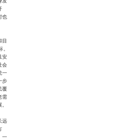
身发
开
时也
和目
标。
且安
社会
统一
一步
民覆
老需
展。
长远
方
，一