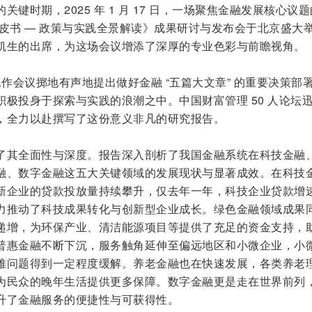
键时期，2025 年 1 月 17 日，一场聚焦金融发展核心议
皮书 — 政策与实践全景解读》成果研讨与发布会于北京盛大
凯生的出席，为这场会议增添了深厚的专业色彩与前瞻视角。
央金融工作会议掷地有声地提出做好金融 “五篇大文章” 的重要决策部
极投身于探索与实践的浪潮之中。中国财富管理 50 人论坛
，全力以赴撰写了这份意义非凡的研究报告。
了其全面性与深度。报告深入剖析了我国金融系统在科技金融
融、数字金融这五大关键领域的发展现状与显著成效。在科技
新企业的贷款投放量持续攀升，仅去年一年，科技企业贷款增
力推动了科技成果转化与创新型企业成长。绿色金融领域成果
递增，为环保产业、清洁能源项目等提供了充足的资金支持，
普惠金融不断下沉，服务触角延伸至偏远地区和小微企业，小
难问题得到一定程度缓解。养老金融也在快速发展，各类养老
为民众的晚年生活提供更多保障。数字金融更是走在世界前列
升了金融服务的便捷性与可获得性。