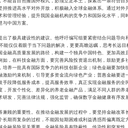
，不能盲目照搬国外模式，必须立足本土，探索出一条符合自
坚持推进高水平对外开放，积极融入全球金融体系。通过对外
术和管理经验，提升我国金融机构的竞争力和国际化水平，同
慧与中国方案。
提出了极具建设性的建议。他呼吁编写组要紧密结合问题导向
” 不能仅仅着眼于当下问题的解决，更要高瞻远瞩，思考长远目
国金融高质量发展的路径，构建一个独具中国特色、更加高效
例如，在科技金融方面，要完善风险投资退出机制，鼓励更多
，培养一批具有国际竞争力的科技创新企业；绿色金融要加快
融激励约束机制，引导更多资金流向绿色产业；普惠金融要进
技手段降低服务成本，提高服务效率，真正实现金融服务的全
度，开发个性化、差异化的养老金融产品，满足不同人群的养
术研发，完善法律法规，强化监管，确保数字金融健康有序发
筹兼顾的重要性。在推动金融发展的过程中，要坚持金融改革
个长期而复杂的过程，不能因短期困难或利益诱惑而偏离既定
解金融风险至关重要。金融风险具有隐蔽性、传染性和突发性