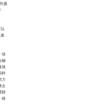
题的盛
举
署以
迅速
、绿
金融
速就
同样
助力
微企
理财
，移