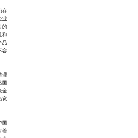
仍存
企业
目的
量和
产品
不容
整理
达国
老金
拓宽
中国
有着