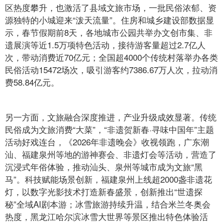
区热度攀升，也激活了县域文旅市场，一批民俗浓郁、资
源独特的小城迎来“泼天流量”。住房和城乡建设部数据显
示，春节假期前8天，各地城市公园共举办文创市集、非
遗展演等近1.5万项特色活动，接待游客量超过2.7亿人
次，带动消费近70亿元；全国超4000个传统村落举办各类
民俗活动15472场次，吸引游客约7386.67万人次，拉动消
费58.84亿元。
另一方面，文旅融合深度推进，产业升级成效显著。传统
民俗成为文旅消费“大菜”，“非遗贺新春·寻味中国年”主题
活动好戏连台，《2026年非遗晚会》收视领跑，广东潮
汕、福建泉州等地的游神赛会、非遗灯会等活动，营造了
沉浸式年俗体验，推动汕头、泉州等城市成为文旅“黑
马”。科技赋能场景创新，福建泉州上线超2000盏非遗花
灯，以数字光影技术打造新春盛景，创新推出“世遗探
秘”全域AI剧本游；冰雪旅游持续升温，结合米兰冬奥会
热度，黑龙江哈尔滨冰雪大世界等景区推出特色体验活