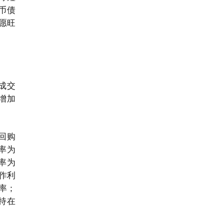
币债
愿旺
成交
比增加
回购
利率为
率为
操作利
率；
持在