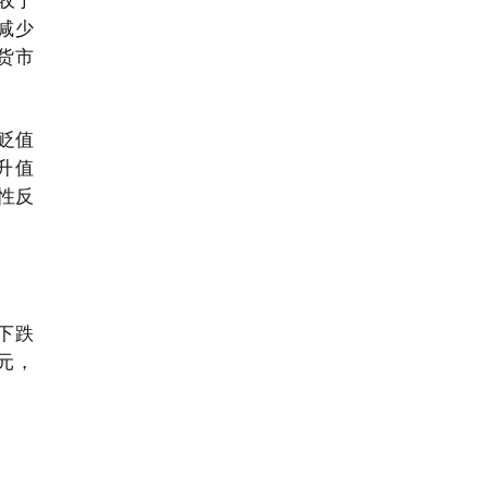
比减少
期货市
贬值
末升值
性反
比下跌
亿元，