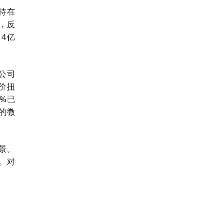
持在
，反
4亿
公司
价扭
%已
的微
景。
。对