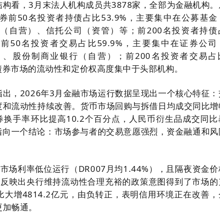
构看，3月末法人机构成员共3878家，全部为金融机构。
券前50名投资者持债占比53.9%，主要集中在公募基金
（自营）、信托公司（资管）等；前200名投资者持债
，前50名投资者交易占比59.9%，主要集中在证券公司
、股份制商业银行（自营）；前200名投资者交易占
，债券市场的流动性和定价权高度集中于头部机构。
出，2026年3月金融市场运行数据呈现出一个核心特征：
度和流动性持续改善。货币市场回购与拆借日均成交同比增
，现券换手率环比提高10.2个百分点，人民币衍生品成交同
同指向一个结论：市场参与者的交易意愿强烈，资金融通和风
市场利率低位运行（DR007月均1.44%），且隔夜资金
，反映出央行维持流动性合理充裕的政策意图得到了市场的
大增4814.2亿元，由负转正，表明信用环境正在改善，
更加畅通。