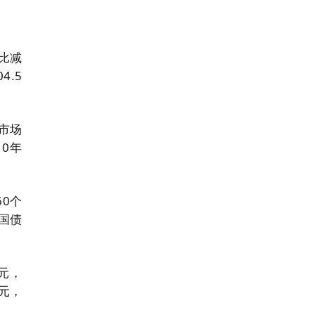
同比减
4.5
市场
10年
60个
国债
元，
亿元，