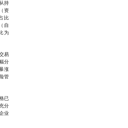
从持
（资
占比
（自
比为
交易
幅分
比暴涨
险管
价格已
充分
企业