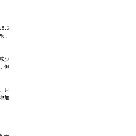
.5
9%，
减少
极，但
。月
增加
收于