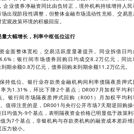
，企业债券净融资同比由负转正，境外机构持续增持人民
市场出现阶段性调整，但整体金融市场流动性充裕、交易意
对宏观政策环境的积极回应。
易量大幅增长，利率中枢低位运行
市场资金面整体宽松，交易活跃度显著提升。同业拆借日均
加54.6%；银行间市场债券回购日均成交8.2万亿元，同
未到期余额0.8万亿元，债券回购未到期余额11.2万亿元。
保持低位。银行业存款类金融机构间利率债隔夜质押式
利率为1.31%，环比下降2个基点；DR007月加权平均
基点。银行间市场隔夜质押式回购（R001）月加权平均利
基点。值得注意的是，DR001与央行公开市场7天期逆回购
利差日均值为-9个基点，表明隔夜资金价格已明显低于政策利
差日均值为7个基点，非银机构与存款类机构的融资成本差距维
层压力较小。