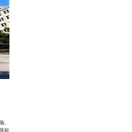
场、
等短