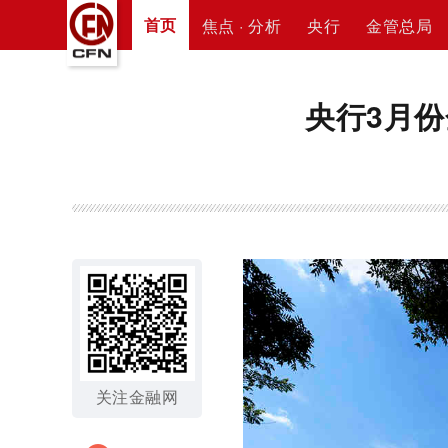
首页
焦点 · 分析
央行
金管总局
央行3月
关注金融网