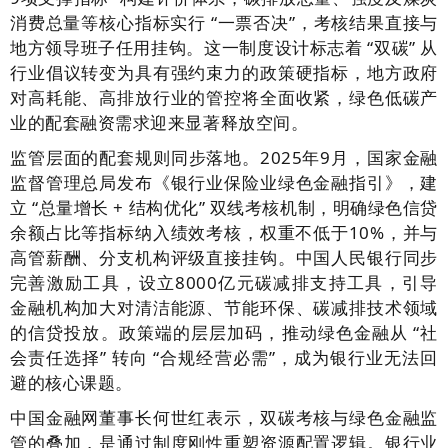
消费总量等核心指标实行 “一票否决”，考核结果直接与
地方领导班子任用挂钩。这一制度设计标志着 “双碳” 从
行业倡议转变为具有强约束力的政策硬指标，地方政府
对高耗能、高排放行业的管控将全面收紧，绿色低碳产
业的配套融资需求迎来显著释放空间。
监管层面的配套规则同步落地。2025年9月，国家金融
监督管理总局发布《银行业保险业绿色金融指引》，建
立 “总量增长 + 结构优化” 双线考核机制，明确绿色信贷
余额占比等指标纳入绩效考核，权重不低于10%，并与
高管薪酬、分支机构评级直接挂钩。中国人民银行同步
完善激励工具，设立8000亿元碳减排支持工具，引导
金融机构加大对清洁能源、节能环保、碳减排技术领域
的信贷投放。政策端的层层加码，推动绿色金融从 “社
会责任选择” 转向 “合规经营必需”，成为银行业无法回
避的核心课题。
中国金融网董事长何世红表示，双碳考核与绿色金融监
管的叠加，是通过制度刚性重塑资源配置逻辑。银行业