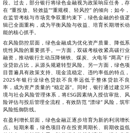
段。过去，部分银行将绿色金融视为政策响应任务，存
在 “重投放、轻效益”“重规模、轻风控” 的倾向；如今，
在监管考核与市场竞争双重约束下，绿色金融的价值逻
辑已全面重构，成为平衡风险与收益、培育长期增长动
能的核心抓手。
在风险防控层面，绿色金融成为优化资产质量、降低系
统性风险的重要抓手。一方面，双碳考核收紧高碳行业
融资，推动银行主动压降钢铁、煤炭、火电等 “两高” 行
业贷款占比，从源头规避转型风险。另一方面，绿色项
目普遍具有政策支持、现金流稳定、违约率低的特点，
2025年银行业绿色贷款不良率远低于整体贷款不良
率，成为资产质量的 “稳定器”。同时，银行通过建立环
境与社会风险管理体系，将ESG因素纳入授信审批、风
险评估与投后管理全流程，有效防范 “漂绿” 风险，筑牢
风险抵御防线。
在盈利增长层面，绿色金融正逐步培育为新的利润增长
点。短期来看，绿色项目存在投资周期长、前期收益低