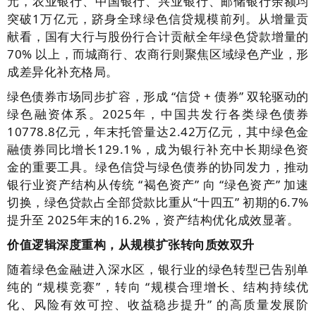
元，农业银行、中国银行、兴业银行、邮储银行余额均
突破1万亿元，跻身全球绿色信贷规模前列。从增量贡
献看，国有大行与股份行合计贡献全年绿色贷款增量的
70% 以上，而城商行、农商行则聚焦区域绿色产业，形
成差异化补充格局。
绿色债券市场同步扩容，形成 “信贷 + 债券” 双轮驱动的
绿色融资体系。2025年，中国共发行各类绿色债券
10778.8亿元，年末托管量达2.42万亿元，其中绿色金
融债券同比增长129.1%，成为银行补充中长期绿色资
金的重要工具。绿色信贷与绿色债券的协同发力，推动
银行业资产结构从传统 “褐色资产” 向 “绿色资产” 加速
切换，绿色贷款占全部贷款比重从“十四五” 初期的6.7%
提升至 2025年末的16.2%，资产结构优化成效显著。
价值逻辑深度重构，从规模扩张转向质效双升
随着绿色金融进入深水区，银行业的绿色转型已告别单
纯的 “规模竞赛”，转向 “规模合理增长、结构持续优
化、风险有效可控、收益稳步提升” 的高质量发展阶