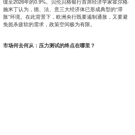
缓至2026年的0.9%。贝伦贝格银行首席经济学家霍尔格·
施米丁认为，德、法、意三大经济体已形成典型的“滞
胀”环境。在此背景下，欧洲央行既要遏制通胀，又要避
免扼杀疲软的需求，政策空间极为有限。
市场何去何从：压力测试的终点在哪里？
这一轮压力测试的持续时间与最终结果，取决于三个关键
变量。
第一，中东局势的走向。 霍尔木兹海峡是否真的被封
锁？美伊能否在短期内达成协议？油价能否从90美元上方
回落？如果冲突持续升级，能源价格可能进一步冲高，通
胀压力将更加顽固。韩国已将原油互换机制延长至6月
底，这暗示供应链紧张并非短期现象。