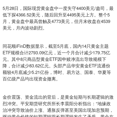
5月28日，国际现货黄金盘中一度失守4400美元/盎司，最
低下探4366.52美元，随后回升至4495美元上方。整个5
月，黄金盘中最高曾触及4773美元，但月末收盘在4539
美元，月内波动剧烈。
同花顺iFinD数据显示，截至5月底，国内14只黄金主题
ETF规模合计2793.09亿元，近一个月合计减少179.75亿
元。其中8只商品型黄金ETF因申赎净流出导致规模下
降，合计减少83.62亿元。头部产品华安黄金ETF流通份
额较4月底减少5.21亿份，博时、易方达、国泰、华夏等
百亿级产品均出现资金撤离。
金价震荡、资金流出的背后，是黄金短期与长期逻辑的激
烈冲突。平安期货研究所所长李晨阳分析指出：“地缘政
治冲突导致油价上涨、通胀反弹甚至美国出现加息预期，
驱动黄金价格的短期逻辑跟长期逻辑发生了矛盾。黄金在